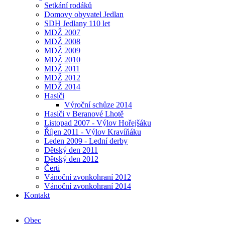
Setkání rodáků
Domovy obyvatel Jedlan
SDH Jedlany 110 let
MDŽ 2007
MDŽ 2008
MDŽ 2009
MDŽ 2010
MDŽ 2011
MDŽ 2012
MDŽ 2014
Hasiči
Výroční schůze 2014
Hasiči v Beranové Lhotě
Listopad 2007 - Výlov Hořejšáku
Říjen 2011 - Výlov Kravíňáku
Leden 2009 - Lední derby
Dětský den 2011
Dětský den 2012
Čerti
Vánoční zvonkohraní 2012
Vánoční zvonkohraní 2014
Kontakt
Obec