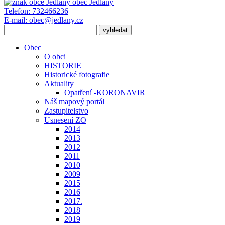
obec
Jedlany
Telefon:
732466236
E-mail:
obec@jedlany.cz
Obec
O obci
HISTORIE
Historické fotografie
Aktuality
Opatření -KORONAVIR
Náš mapový portál
Zastupitelstvo
Usnesení ZO
2014
2013
2012
2011
2010
2009
2015
2016
2017.
2018
2019