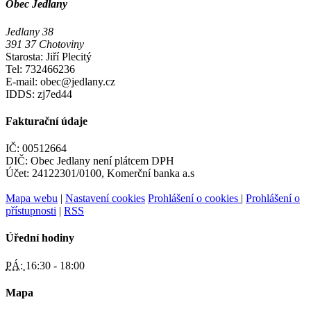
Obec Jedlany
Jedlany 38
391 37 Chotoviny
Starosta: Jiří Plecitý
Tel: 732466236
E-mail: obec@jedlany.cz
IDDS: zj7ed44
Fakturační údaje
IČ: 00512664
DIČ: Obec Jedlany není plátcem DPH
Účet: 24122301/0100, Komerční banka a.s
Mapa webu
|
Nastavení cookies
Prohlášení o cookies
|
Prohlášení o
přístupnosti
|
RSS
Úřední hodiny
PÁ:
16:30 - 18:00
Mapa