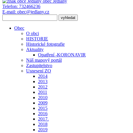
obec
Jedlany
Telefon:
732466236
E-mail:
obec@jedlany.cz
Obec
O obci
HISTORIE
Historické fotografie
Aktuality
Opatření -KORONAVIR
Náš mapový portál
Zastupitelstvo
Usnesení ZO
2014
2013
2012
2011
2010
2009
2015
2016
2017.
2018
2019