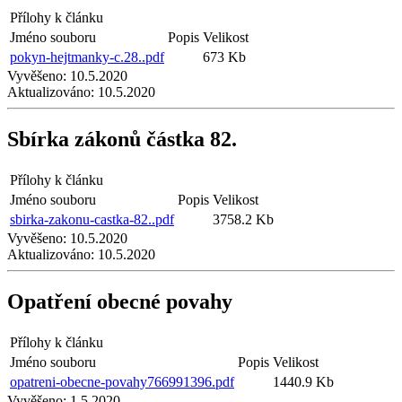
Přílohy k článku
Jméno souboru
Popis
Velikost
pokyn-hejtmanky-c.28..pdf
673 Kb
Vyvěšeno:
10.5.2020
Aktualizováno:
10.5.2020
Sbírka zákonů částka 82.
Přílohy k článku
Jméno souboru
Popis
Velikost
sbirka-zakonu-castka-82..pdf
3758.2 Kb
Vyvěšeno:
10.5.2020
Aktualizováno:
10.5.2020
Opatření obecné povahy
Přílohy k článku
Jméno souboru
Popis
Velikost
opatreni-obecne-povahy766991396.pdf
1440.9 Kb
Vyvěšeno:
1.5.2020