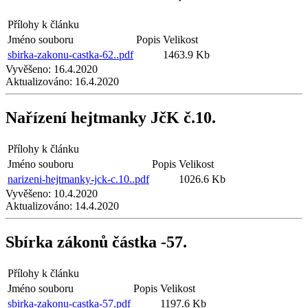
Přílohy k článku
Jméno souboru
Popis
Velikost
sbirka-zakonu-castka-62..pdf
1463.9 Kb
Vyvěšeno:
16.4.2020
Aktualizováno:
16.4.2020
Nařízení hejtmanky JčK č.10.
Přílohy k článku
Jméno souboru
Popis
Velikost
narizeni-hejtmanky-jck-c.10..pdf
1026.6 Kb
Vyvěšeno:
10.4.2020
Aktualizováno:
14.4.2020
Sbírka zákonů částka -57.
Přílohy k článku
Jméno souboru
Popis
Velikost
sbirka-zakonu-castka-57.pdf
1197.6 Kb