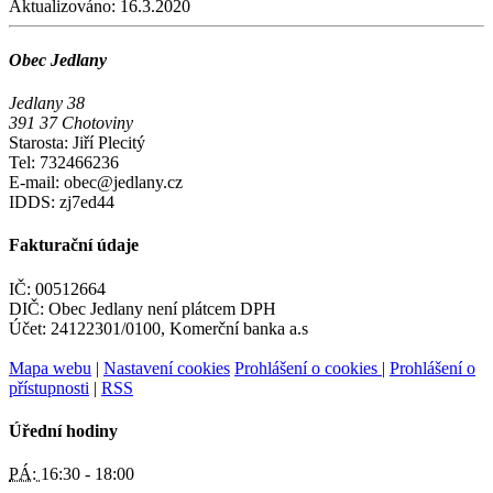
Aktualizováno:
16.3.2020
Obec Jedlany
Jedlany 38
391 37 Chotoviny
Starosta: Jiří Plecitý
Tel: 732466236
E-mail: obec@jedlany.cz
IDDS: zj7ed44
Fakturační údaje
IČ: 00512664
DIČ: Obec Jedlany není plátcem DPH
Účet: 24122301/0100, Komerční banka a.s
Mapa webu
|
Nastavení cookies
Prohlášení o cookies
|
Prohlášení o
přístupnosti
|
RSS
Úřední hodiny
PÁ:
16:30 - 18:00