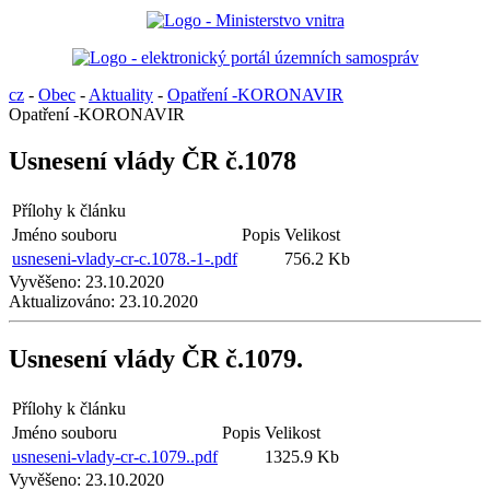
cz
-
Obec
-
Aktuality
-
Opatření -KORONAVIR
Opatření -KORONAVIR
Usnesení vlády ČR č.1078
Přílohy k článku
Jméno souboru
Popis
Velikost
usneseni-vlady-cr-c.1078.-1-.pdf
756.2 Kb
Vyvěšeno:
23.10.2020
Aktualizováno:
23.10.2020
Usnesení vlády ČR č.1079.
Přílohy k článku
Jméno souboru
Popis
Velikost
usneseni-vlady-cr-c.1079..pdf
1325.9 Kb
Vyvěšeno:
23.10.2020