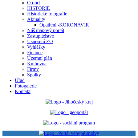
O obci
HISTORIE
Historické fotografie
Aktuality
Opatření -KORONAVIR
Náš mapový portál
Zastupitelstvo
Usnesení ZO
Vyhlášky
Finance
Územní plán
Knihovna
Firmy
Spolky
Úřad
Fotogalerie
Kontakt