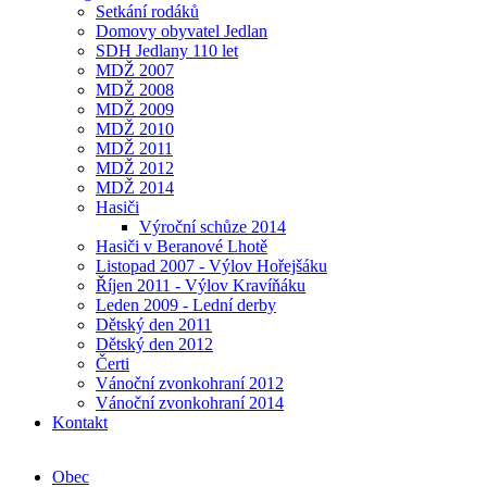
Setkání rodáků
Domovy obyvatel Jedlan
SDH Jedlany 110 let
MDŽ 2007
MDŽ 2008
MDŽ 2009
MDŽ 2010
MDŽ 2011
MDŽ 2012
MDŽ 2014
Hasiči
Výroční schůze 2014
Hasiči v Beranové Lhotě
Listopad 2007 - Výlov Hořejšáku
Říjen 2011 - Výlov Kravíňáku
Leden 2009 - Lední derby
Dětský den 2011
Dětský den 2012
Čerti
Vánoční zvonkohraní 2012
Vánoční zvonkohraní 2014
Kontakt
Obec