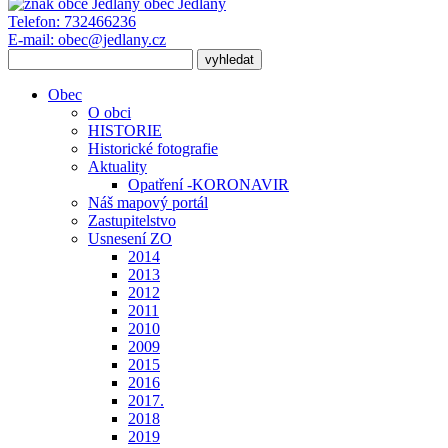
obec
Jedlany
Telefon:
732466236
E-mail:
obec@jedlany.cz
Obec
O obci
HISTORIE
Historické fotografie
Aktuality
Opatření -KORONAVIR
Náš mapový portál
Zastupitelstvo
Usnesení ZO
2014
2013
2012
2011
2010
2009
2015
2016
2017.
2018
2019