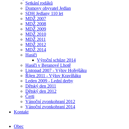
Setkání rodáků
Domovy obyvatel Jedlan
SDH Jedlany 110 let
MDŽ 2007
MDŽ 2008
MDŽ 2009
MDŽ 2010
MDŽ 2011
MDŽ 2012
MDŽ 2014
Hasiči
Výroční schůze 2014
Hasiči v Beranové Lhotě
Listopad 2007 - Výlov Hořejšáku
Říjen 2011 - Výlov Kravíňáku
Leden 2009 - Lední derby
Dětský den 2011
Dětský den 2012
Čerti
Vánoční zvonkohraní 2012
Vánoční zvonkohraní 2014
Kontakt
Obec