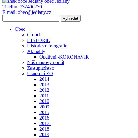
obec
Jedlany
Telefon:
732466236
E-mail:
obec@jedlany.cz
Obec
O obci
HISTORIE
Historické fotografie
Aktuality
Opatření -KORONAVIR
Náš mapový portál
Zastupitelstvo
Usnesení ZO
2014
2013
2012
2011
2010
2009
2015
2016
2017.
2018
2019