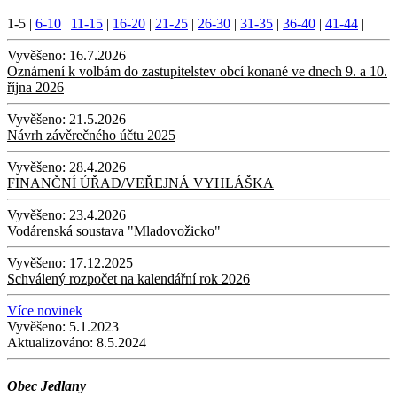
1-5
|
6-10
|
11-15
|
16-20
|
21-25
|
26-30
|
31-35
|
36-40
|
41-44
|
Vyvěšeno:
16.7.2026
Oznámení k volbám do zastupitelstev obcí konané ve dnech 9. a 10.
října 2026
Vyvěšeno:
21.5.2026
Návrh závěrečného účtu 2025
Vyvěšeno:
28.4.2026
FINANČNÍ ÚŘAD/VEŘEJNÁ VYHLÁŠKA
Vyvěšeno:
23.4.2026
Vodárenská soustava "Mladovožicko"
Vyvěšeno:
17.12.2025
Schválený rozpočet na kalendářní rok 2026
Více novinek
Vyvěšeno:
5.1.2023
Aktualizováno:
8.5.2024
Obec Jedlany