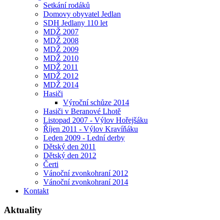
Setkání rodáků
Domovy obyvatel Jedlan
SDH Jedlany 110 let
MDŽ 2007
MDŽ 2008
MDŽ 2009
MDŽ 2010
MDŽ 2011
MDŽ 2012
MDŽ 2014
Hasiči
Výroční schůze 2014
Hasiči v Beranové Lhotě
Listopad 2007 - Výlov Hořejšáku
Říjen 2011 - Výlov Kravíňáku
Leden 2009 - Lední derby
Dětský den 2011
Dětský den 2012
Čerti
Vánoční zvonkohraní 2012
Vánoční zvonkohraní 2014
Kontakt
Aktuality