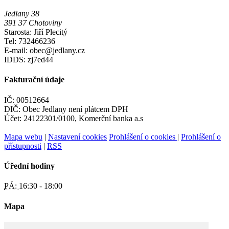
Jedlany 38
391 37 Chotoviny
Starosta: Jiří Plecitý
Tel: 732466236
E-mail: obec@jedlany.cz
IDDS: zj7ed44
Fakturační údaje
IČ: 00512664
DIČ: Obec Jedlany není plátcem DPH
Účet: 24122301/0100, Komerční banka a.s
Mapa webu
|
Nastavení cookies
Prohlášení o cookies
|
Prohlášení o
přístupnosti
|
RSS
Úřední hodiny
PÁ:
16:30 - 18:00
Mapa