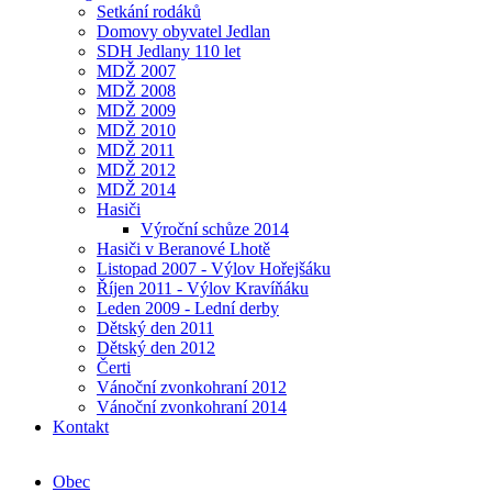
Setkání rodáků
Domovy obyvatel Jedlan
SDH Jedlany 110 let
MDŽ 2007
MDŽ 2008
MDŽ 2009
MDŽ 2010
MDŽ 2011
MDŽ 2012
MDŽ 2014
Hasiči
Výroční schůze 2014
Hasiči v Beranové Lhotě
Listopad 2007 - Výlov Hořejšáku
Říjen 2011 - Výlov Kravíňáku
Leden 2009 - Lední derby
Dětský den 2011
Dětský den 2012
Čerti
Vánoční zvonkohraní 2012
Vánoční zvonkohraní 2014
Kontakt
Obec