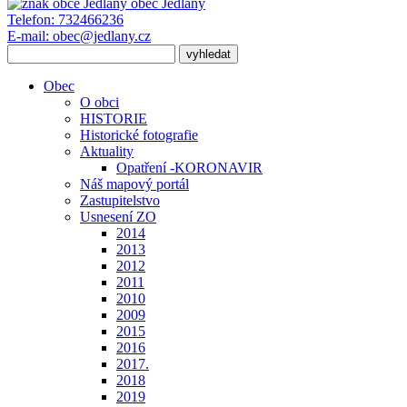
obec
Jedlany
Telefon:
732466236
E-mail:
obec@jedlany.cz
Obec
O obci
HISTORIE
Historické fotografie
Aktuality
Opatření -KORONAVIR
Náš mapový portál
Zastupitelstvo
Usnesení ZO
2014
2013
2012
2011
2010
2009
2015
2016
2017.
2018
2019