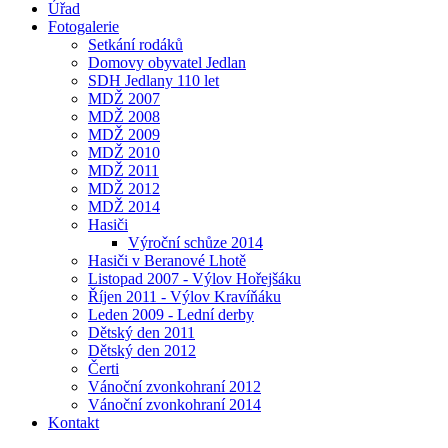
Úřad
Fotogalerie
Setkání rodáků
Domovy obyvatel Jedlan
SDH Jedlany 110 let
MDŽ 2007
MDŽ 2008
MDŽ 2009
MDŽ 2010
MDŽ 2011
MDŽ 2012
MDŽ 2014
Hasiči
Výroční schůze 2014
Hasiči v Beranové Lhotě
Listopad 2007 - Výlov Hořejšáku
Říjen 2011 - Výlov Kravíňáku
Leden 2009 - Lední derby
Dětský den 2011
Dětský den 2012
Čerti
Vánoční zvonkohraní 2012
Vánoční zvonkohraní 2014
Kontakt