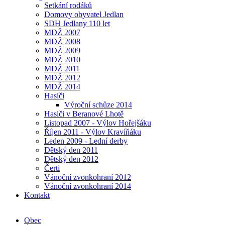
Setkání rodáků
Domovy obyvatel Jedlan
SDH Jedlany 110 let
MDŽ 2007
MDŽ 2008
MDŽ 2009
MDŽ 2010
MDŽ 2011
MDŽ 2012
MDŽ 2014
Hasiči
Výroční schůze 2014
Hasiči v Beranové Lhotě
Listopad 2007 - Výlov Hořejšáku
Říjen 2011 - Výlov Kravíňáku
Leden 2009 - Lední derby
Dětský den 2011
Dětský den 2012
Čerti
Vánoční zvonkohraní 2012
Vánoční zvonkohraní 2014
Kontakt
Obec