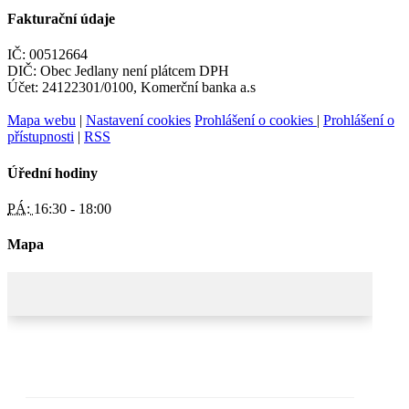
Fakturační údaje
IČ: 00512664
DIČ: Obec Jedlany není plátcem DPH
Účet: 24122301/0100, Komerční banka a.s
Mapa webu
|
Nastavení cookies
Prohlášení o cookies
|
Prohlášení o
přístupnosti
|
RSS
Úřední hodiny
PÁ:
16:30 - 18:00
Mapa