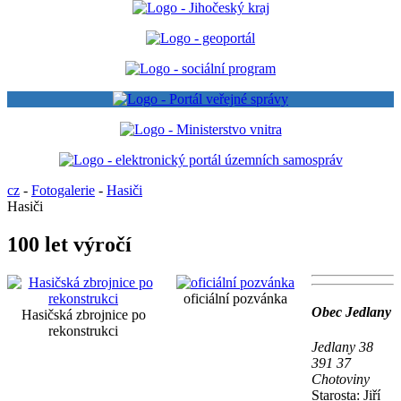
cz
-
Fotogalerie
-
Hasiči
Hasiči
100 let výročí
oficiální pozvánka
Obec Jedlany
Hasičská zbrojnice po
rekonstrukci
Jedlany 38
391 37
Chotoviny
Starosta: Jiří