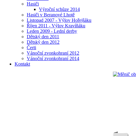
Hasiči
Výroční schůze 2014
Hasiči v Beranové Lhotě
Listopad 2007 - Výlov Hořejšáku
Říjen 2011 - Výlov Kravíňáku
Leden 2009 - Lední derby
Dětský den 2011
Dětský den 2012
Čerti
Vánoční zvonkohraní 2012
Vánoční zvonkohraní 2014
Kontakt