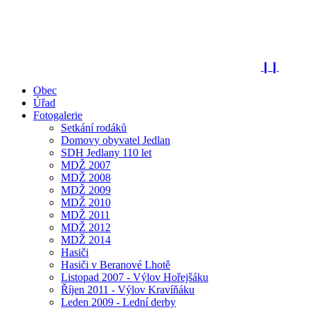
❙❙
Obec
Úřad
Fotogalerie
Setkání rodáků
Domovy obyvatel Jedlan
SDH Jedlany 110 let
MDŽ 2007
MDŽ 2008
MDŽ 2009
MDŽ 2010
MDŽ 2011
MDŽ 2012
MDŽ 2014
Hasiči
Hasiči v Beranové Lhotě
Listopad 2007 - Výlov Hořejšáku
Říjen 2011 - Výlov Kravíňáku
Leden 2009 - Lední derby