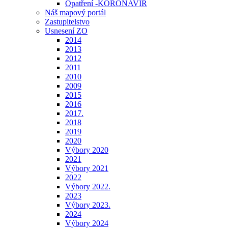
Opatření -KORONAVIR
Náš mapový portál
Zastupitelstvo
Usnesení ZO
2014
2013
2012
2011
2010
2009
2015
2016
2017.
2018
2019
2020
Výbory 2020
2021
Výbory 2021
2022
Výbory 2022.
2023
Výbory 2023.
2024
Výbory 2024