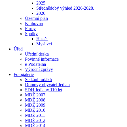
2025
Střednědobý výhled 2026-2028.
2026
Územní plán
Knihovna
Firmy
Spolky
Hasiči
Myslivci
Úřad
Úřední deska
Povinné informace
e-Podatelna
Výroční zprávy
Fotogalerie
Setkání rodáků
Domovy obyvatel Jedlan
SDH Jedlany 110 let
MDŽ 2007
MDŽ 2008
MDŽ 2009
MDŽ 2010
MDŽ 2011
MDŽ 2012
MDŽ 2014