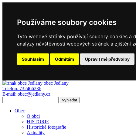
Používáme soubory cookies
Tyto webové stránky používají soubory cookies a da
analýzy návštěvnosti webových stránek a zjištění z
Souhlasím
Odmítám
Upravit mé předvolby
obec
Jedlany
Telefon:
732466236
E-mail:
obec@jedlany.cz
Obec
O obci
HISTORIE
Historické fotografie
Aktuality