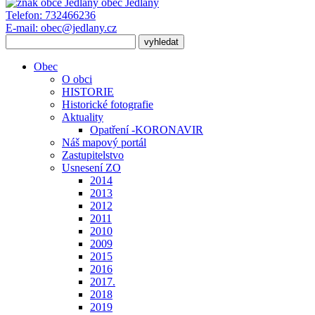
obec
Jedlany
Telefon:
732466236
E-mail:
obec@jedlany.cz
Obec
O obci
HISTORIE
Historické fotografie
Aktuality
Opatření -KORONAVIR
Náš mapový portál
Zastupitelstvo
Usnesení ZO
2014
2013
2012
2011
2010
2009
2015
2016
2017.
2018
2019