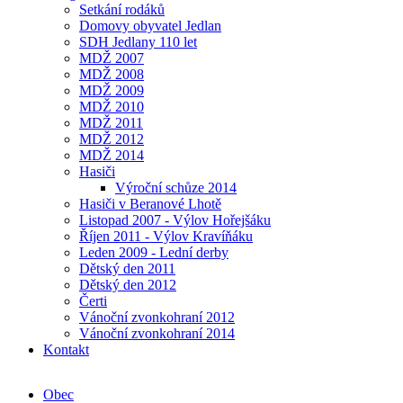
Setkání rodáků
Domovy obyvatel Jedlan
SDH Jedlany 110 let
MDŽ 2007
MDŽ 2008
MDŽ 2009
MDŽ 2010
MDŽ 2011
MDŽ 2012
MDŽ 2014
Hasiči
Výroční schůze 2014
Hasiči v Beranové Lhotě
Listopad 2007 - Výlov Hořejšáku
Říjen 2011 - Výlov Kravíňáku
Leden 2009 - Lední derby
Dětský den 2011
Dětský den 2012
Čerti
Vánoční zvonkohraní 2012
Vánoční zvonkohraní 2014
Kontakt
Obec