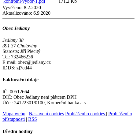
kontrolni-vybor-1.pdf
171.2 Kb
Vyvěšeno:
8.2.2020
Aktualizováno:
6.9.2020
Obec Jedlany
Jedlany 38
391 37 Chotoviny
Starosta: Jiří Plecitý
Tel: 732466236
E-mail: obec@jedlany.cz
IDDS: zj7ed44
Fakturační údaje
IČ: 00512664
DIČ: Obec Jedlany není plátcem DPH
Účet: 24122301/0100, Komerční banka a.s
Mapa webu
|
Nastavení cookies
Prohlášení o cookies
|
Prohlášení o
přístupnosti
|
RSS
Úřední hodiny