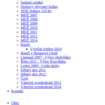
Setkání rodáků
Domovy obyvatel Jedlan
SDH Jedlany 110 let
MDŽ 2007
MDŽ 2008
MDŽ 2009
MDŽ 2010
MDŽ 2011
MDŽ 2012
MDŽ 2014
Hasiči
Výroční schůze 2014
Hasiči v Beranové Lhotě
Listopad 2007 - Výlov Hořejšáku
Říjen 2011 - Výlov Kravíňáku
Leden 2009 - Lední derby
Dětský den 2011
Dětský den 2012
Čerti
Vánoční zvonkohraní 2012
Vánoční zvonkohraní 2014
Kontakt
Obec