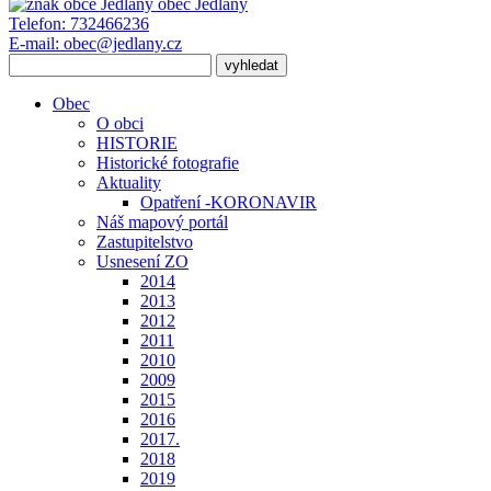
obec
Jedlany
Telefon:
732466236
E-mail:
obec@jedlany.cz
Obec
O obci
HISTORIE
Historické fotografie
Aktuality
Opatření -KORONAVIR
Náš mapový portál
Zastupitelstvo
Usnesení ZO
2014
2013
2012
2011
2010
2009
2015
2016
2017.
2018
2019