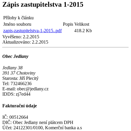
Zápis zastupitelstva 1-2015
Přílohy k článku
Jméno souboru
Popis
Velikost
zapis-zastupitelstva-1-2015..pdf
418.2 Kb
Vyvěšeno:
2.2.2015
Aktualizováno:
2.2.2015
Obec Jedlany
Jedlany 38
391 37 Chotoviny
Starosta: Jiří Plecitý
Tel: 732466236
E-mail: obec@jedlany.cz
IDDS: zj7ed44
Fakturační údaje
IČ: 00512664
DIČ: Obec Jedlany není plátcem DPH
Účet: 24122301/0100, Komerční banka a.s