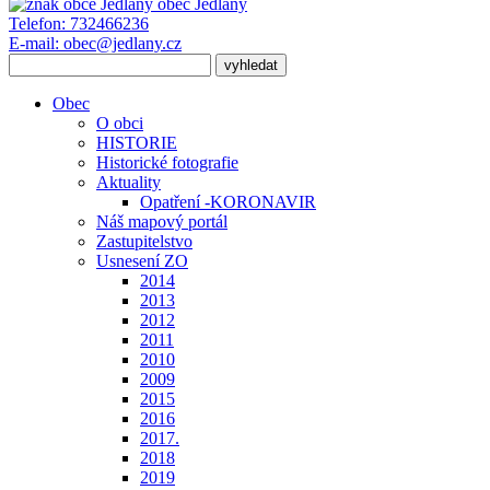
obec
Jedlany
Telefon:
732466236
E-mail:
obec@jedlany.cz
Obec
O obci
HISTORIE
Historické fotografie
Aktuality
Opatření -KORONAVIR
Náš mapový portál
Zastupitelstvo
Usnesení ZO
2014
2013
2012
2011
2010
2009
2015
2016
2017.
2018
2019