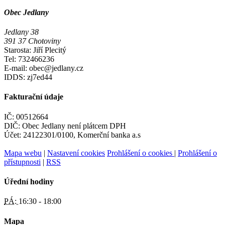
Obec Jedlany
Jedlany 38
391 37 Chotoviny
Starosta: Jiří Plecitý
Tel: 732466236
E-mail: obec@jedlany.cz
IDDS: zj7ed44
Fakturační údaje
IČ: 00512664
DIČ: Obec Jedlany není plátcem DPH
Účet: 24122301/0100, Komerční banka a.s
Mapa webu
|
Nastavení cookies
Prohlášení o cookies
|
Prohlášení o
přístupnosti
|
RSS
Úřední hodiny
PÁ:
16:30 - 18:00
Mapa