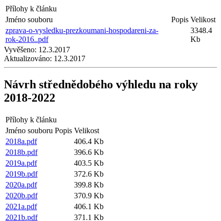
Přílohy k článku
Jméno souboru
Popis
Velikost
zprava-o-vysledku-prezkoumani-hospodareni-za-
3348.4
rok-2016..pdf
Kb
Vyvěšeno:
12.3.2017
Aktualizováno:
12.3.2017
Návrh střednědobého výhledu na roky
2018-2022
Přílohy k článku
Jméno souboru
Popis
Velikost
2018a.pdf
406.4 Kb
2018b.pdf
396.6 Kb
2019a.pdf
403.5 Kb
2019b.pdf
372.6 Kb
2020a.pdf
399.8 Kb
2020b.pdf
370.9 Kb
2021a.pdf
406.1 Kb
2021b.pdf
371.1 Kb