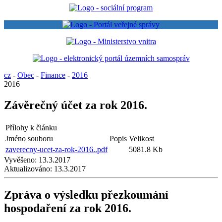
cz
-
Obec
-
Finance
-
2016
2016
Závěrečný účet za rok 2016.
Přílohy k článku
Jméno souboru
Popis
Velikost
zaverecny-ucet-za-rok-2016..pdf
5081.8 Kb
Vyvěšeno:
13.3.2017
Aktualizováno:
13.3.2017
Zpráva o výsledku přezkoumání
hospodaření za rok 2016.