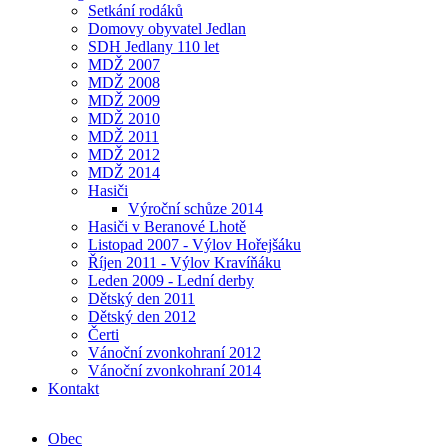
Setkání rodáků
Domovy obyvatel Jedlan
SDH Jedlany 110 let
MDŽ 2007
MDŽ 2008
MDŽ 2009
MDŽ 2010
MDŽ 2011
MDŽ 2012
MDŽ 2014
Hasiči
Výroční schůze 2014
Hasiči v Beranové Lhotě
Listopad 2007 - Výlov Hořejšáku
Říjen 2011 - Výlov Kravíňáku
Leden 2009 - Lední derby
Dětský den 2011
Dětský den 2012
Čerti
Vánoční zvonkohraní 2012
Vánoční zvonkohraní 2014
Kontakt
Obec