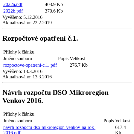
2022a.pdf
403.9 Kb
2022b.pdf
370.6 Kb
Vyvěšeno:
5.12.2016
Aktualizováno:
22.2.2019
Rozpočtové opatření č.1.
Přílohy k článku
Jméno souboru
Popis
Velikost
rozpoctove-opatreni-c.1..pdf
276.7 Kb
Vyvěšeno:
13.3.2016
Aktualizováno:
13.3.2016
Návrh rozpočtu DSO Mikroregion
Venkov 2016.
Přílohy k článku
Jméno souboru
Popis
Velikost
navrh-rozpoctu-dso-mikroregion-venkov-na-rok-
617.4
2016.pdf
Kb