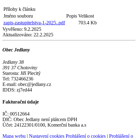
Přílohy k článku
Jméno souboru
Popis
Velikost
zapis-zastupitelstva-1-2025..pdf
703.4 Kb
Vyvěšeno:
9.2.2025
Aktualizováno:
22.2.2025
Obec Jedlany
Jedlany 38
391 37 Chotoviny
Starosta: Jiří Plecitý
Tel: 732466236
E-mail: obec@jedlany.cz
IDDS: zj7ed44
Fakturační údaje
IČ: 00512664
DIČ: Obec Jedlany není plátcem DPH
Účet: 24122301/0100, Komerční banka a.s
Mapa webu
|
Nastavení cookies
Prohlášení o cookies
|
Prohlášení o