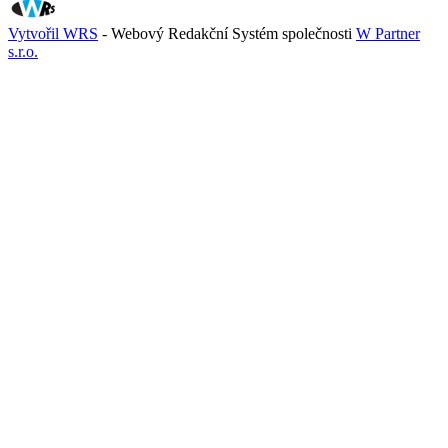
Vytvořil WRS
- Webový Redakční Systém společnosti
W Partner
s.r.o.