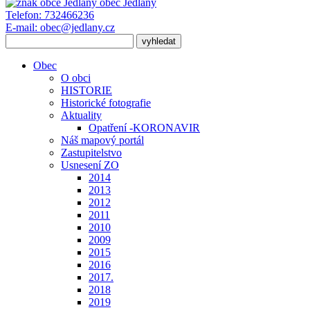
obec
Jedlany
Telefon:
732466236
E-mail:
obec@jedlany.cz
Obec
O obci
HISTORIE
Historické fotografie
Aktuality
Opatření -KORONAVIR
Náš mapový portál
Zastupitelstvo
Usnesení ZO
2014
2013
2012
2011
2010
2009
2015
2016
2017.
2018
2019