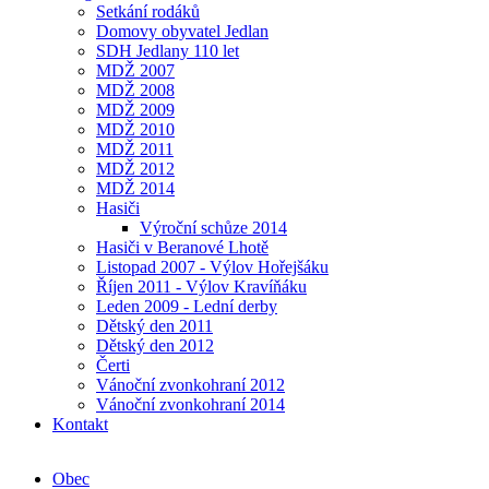
Setkání rodáků
Domovy obyvatel Jedlan
SDH Jedlany 110 let
MDŽ 2007
MDŽ 2008
MDŽ 2009
MDŽ 2010
MDŽ 2011
MDŽ 2012
MDŽ 2014
Hasiči
Výroční schůze 2014
Hasiči v Beranové Lhotě
Listopad 2007 - Výlov Hořejšáku
Říjen 2011 - Výlov Kravíňáku
Leden 2009 - Lední derby
Dětský den 2011
Dětský den 2012
Čerti
Vánoční zvonkohraní 2012
Vánoční zvonkohraní 2014
Kontakt
Obec