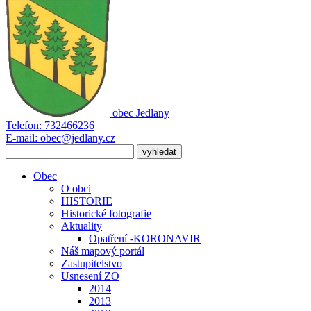
obec
Jedlany
Telefon:
732466236
E-mail:
obec@jedlany.cz
Obec
O obci
HISTORIE
Historické fotografie
Aktuality
Opatření -KORONAVIR
Náš mapový portál
Zastupitelstvo
Usnesení ZO
2014
2013