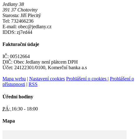
Jedlany 38
391 37 Chotoviny
Starosta: Jiří Plecitý
Tel: 732466236
E-mail: obec@jedlany.cz
IDDS: zj7ed44
Fakturační údaje
IČ: 00512664
DIČ: Obec Jedlany není plátcem DPH
Účet: 24122301/0100, Komerční banka a.s
Mapa webu
|
Nastavení cookies
Prohlášení o cookies
|
Prohlášení o
přístupnosti
|
RSS
Úřední hodiny
PÁ:
16:30 - 18:00
Mapa