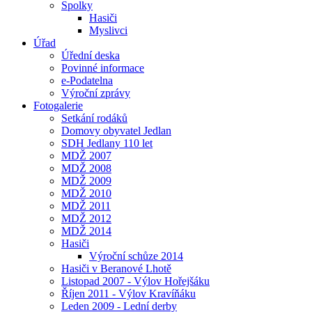
Spolky
Hasiči
Myslivci
Úřad
Úřední deska
Povinné informace
e-Podatelna
Výroční zprávy
Fotogalerie
Setkání rodáků
Domovy obyvatel Jedlan
SDH Jedlany 110 let
MDŽ 2007
MDŽ 2008
MDŽ 2009
MDŽ 2010
MDŽ 2011
MDŽ 2012
MDŽ 2014
Hasiči
Výroční schůze 2014
Hasiči v Beranové Lhotě
Listopad 2007 - Výlov Hořejšáku
Říjen 2011 - Výlov Kravíňáku
Leden 2009 - Lední derby