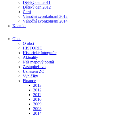
Dětský den 2011
Dětský den 2012
Čerti
Vánoční zvonkohraní 2012
Vánoční zvonkohraní 2014
Kontakt
Obec
O obci
HISTORIE
Historické fotografie
Aktuality
Náš mapový portál
Zastupitelstvo
Usnesení ZO
Vyhlášky
Finance
2013
2012
2011
2010
2009
2008
2014