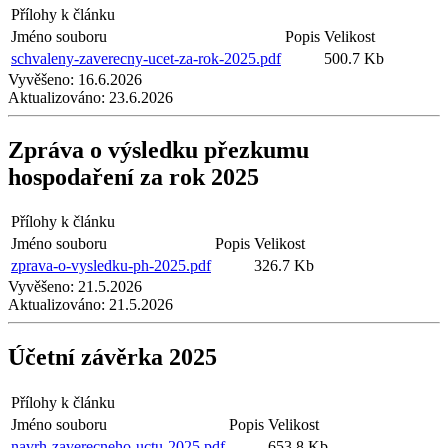
Přílohy k článku
Jméno souboru
Popis
Velikost
schvaleny-zaverecny-ucet-za-rok-2025.pdf
500.7 Kb
Vyvěšeno:
16.6.2026
Aktualizováno:
23.6.2026
Zpráva o výsledku přezkumu
hospodaření za rok 2025
Přílohy k článku
Jméno souboru
Popis
Velikost
zprava-o-vysledku-ph-2025.pdf
326.7 Kb
Vyvěšeno:
21.5.2026
Aktualizováno:
21.5.2026
Účetní závěrka 2025
Přílohy k článku
Jméno souboru
Popis
Velikost
navrh-zaverecneho-uctu-2025.pdf
653.8 Kb