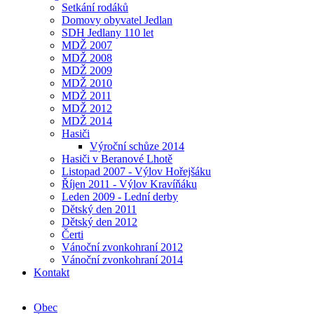
Setkání rodáků
Domovy obyvatel Jedlan
SDH Jedlany 110 let
MDŽ 2007
MDŽ 2008
MDŽ 2009
MDŽ 2010
MDŽ 2011
MDŽ 2012
MDŽ 2014
Hasiči
Výroční schůze 2014
Hasiči v Beranové Lhotě
Listopad 2007 - Výlov Hořejšáku
Říjen 2011 - Výlov Kravíňáku
Leden 2009 - Lední derby
Dětský den 2011
Dětský den 2012
Čerti
Vánoční zvonkohraní 2012
Vánoční zvonkohraní 2014
Kontakt
Obec