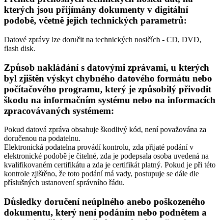
kterých jsou přijímány dokumenty v digitální
podobě, včetně jejich technických parametrů:
Datové zprávy lze doručit na technických nosičích - CD, DVD,
flash disk.
Způsob nakládání s datovými zprávami, u kterých
byl zjištěn výskyt chybného datového formátu nebo
počítačového programu, který je způsobilý přivodit
škodu na informačním systému nebo na informacích
zpracovávaných systémem:
Pokud datová zpráva obsahuje škodlivý kód, není považována za
doručenou na podatelnu.
Elektronická podatelna provádí kontrolu, zda přijaté podání v
elektronické podobě je čitelné, zda je podepsala osoba uvedená na
kvalifikovaném certifikátu a zda je certifikát platný. Pokud je při této
kontrole zjištěno, že toto podání má vady, postupuje se dále dle
příslušných ustanovení správního řádu.
Důsledky doručení neúplného anebo poškozeného
dokumentu, který není podáním nebo podnětem a