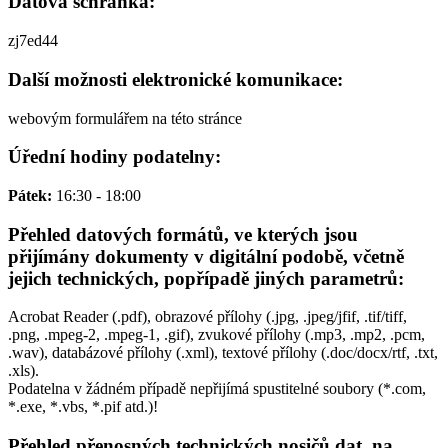
Datová schránka:
zj7ed44
Další možnosti elektronické komunikace:
webovým formulářem na této stránce
Úřední hodiny podatelny:
Pátek:
16:30 - 18:00
Přehled datových formátů, ve kterých jsou
přijímány dokumenty v digitální podobě, včetně
jejich technických, popřípadě jiných parametrů:
Acrobat Reader (.pdf), obrazové přílohy (.jpg, .jpeg/jfif, .tif/tiff,
.png, .mpeg-2, .mpeg-1, .gif), zvukové přílohy (.mp3, .mp2, .pcm,
.wav), databázové přílohy (.xml), textové přílohy (.doc/docx/rtf, .txt,
.xls).
Podatelna v žádném případě nepřijímá spustitelné soubory (*.com,
*.exe, *.vbs, *.pif atd.)!
Přehled přenosných technických nosičů dat, na