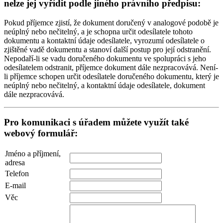
nelze jej vyřídit podle jiného právního předpisu:
Pokud příjemce zjistí, že dokument doručený v analogové podobě je
neúplný nebo nečitelný, a je schopna určit odesílatele tohoto
dokumentu a kontaktní údaje odesílatele, vyrozumí odesílatele o
zjištěné vadě dokumentu a stanoví další postup pro její odstranění.
Nepodaří-li se vadu doručeného dokumentu ve spolupráci s jeho
odesílatelem odstranit, příjemce dokument dále nezpracovává. Není-
li příjemce schopen určit odesílatele doručeného dokumentu, který je
neúplný nebo nečitelný, a kontaktní údaje odesílatele, dokument
dále nezpracovává.
Pro komunikaci s úřadem můžete využít také
webový formulář:
Jméno a příjmení,
adresa
Telefon
E-mail
Věc