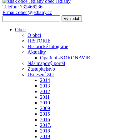
obec
Jedlany
Telefon:
732466236
E-mail:
obec@jedlany.cz
Obec
O obci
HISTORIE
Historické fotografie
Aktuality
Opatření -KORONAVIR
Náš mapový portál
Zastupitelstvo
Usnesení ZO
2014
2013
2012
2011
2010
2009
2015
2016
2017.
2018
2019