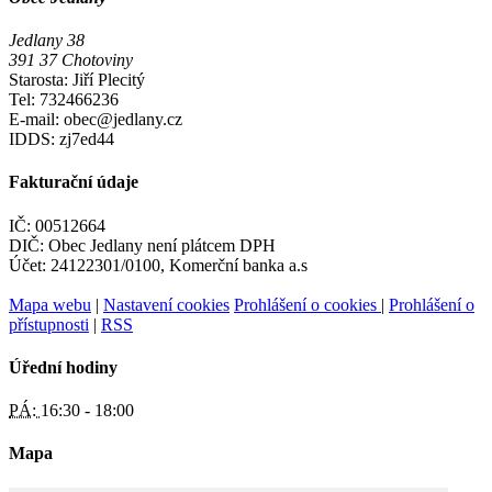
Jedlany 38
391 37 Chotoviny
Starosta: Jiří Plecitý
Tel: 732466236
E-mail: obec@jedlany.cz
IDDS: zj7ed44
Fakturační údaje
IČ: 00512664
DIČ: Obec Jedlany není plátcem DPH
Účet: 24122301/0100, Komerční banka a.s
Mapa webu
|
Nastavení cookies
Prohlášení o cookies
|
Prohlášení o
přístupnosti
|
RSS
Úřední hodiny
PÁ:
16:30 - 18:00
Mapa