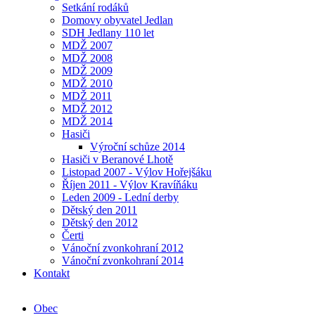
Setkání rodáků
Domovy obyvatel Jedlan
SDH Jedlany 110 let
MDŽ 2007
MDŽ 2008
MDŽ 2009
MDŽ 2010
MDŽ 2011
MDŽ 2012
MDŽ 2014
Hasiči
Výroční schůze 2014
Hasiči v Beranové Lhotě
Listopad 2007 - Výlov Hořejšáku
Říjen 2011 - Výlov Kravíňáku
Leden 2009 - Lední derby
Dětský den 2011
Dětský den 2012
Čerti
Vánoční zvonkohraní 2012
Vánoční zvonkohraní 2014
Kontakt
Obec