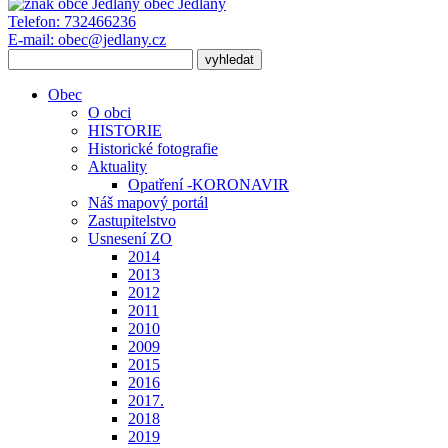
obec
Jedlany
Telefon:
732466236
E-mail:
obec@jedlany.cz
Obec
O obci
HISTORIE
Historické fotografie
Aktuality
Opatření -KORONAVIR
Náš mapový portál
Zastupitelstvo
Usnesení ZO
2014
2013
2012
2011
2010
2009
2015
2016
2017.
2018
2019