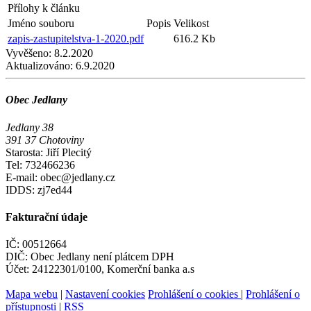
Přílohy k článku
Jméno souboru
Popis
Velikost
zapis-zastupitelstva-1-2020.pdf
616.2 Kb
Vyvěšeno:
8.2.2020
Aktualizováno:
6.9.2020
Obec Jedlany
Jedlany 38
391 37 Chotoviny
Starosta: Jiří Plecitý
Tel: 732466236
E-mail: obec@jedlany.cz
IDDS: zj7ed44
Fakturační údaje
IČ: 00512664
DIČ: Obec Jedlany není plátcem DPH
Účet: 24122301/0100, Komerční banka a.s
Mapa webu
|
Nastavení cookies
Prohlášení o cookies
|
Prohlášení o
přístupnosti
|
RSS