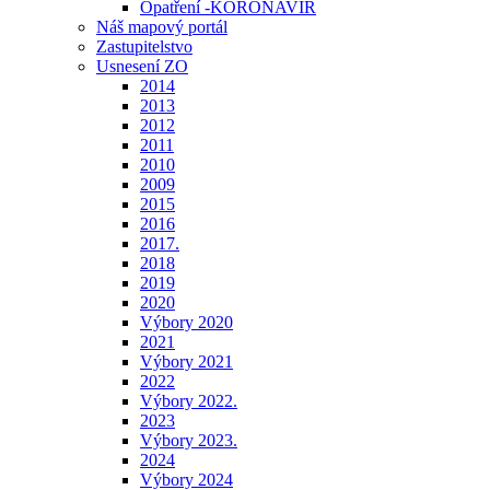
Opatření -KORONAVIR
Náš mapový portál
Zastupitelstvo
Usnesení ZO
2014
2013
2012
2011
2010
2009
2015
2016
2017.
2018
2019
2020
Výbory 2020
2021
Výbory 2021
2022
Výbory 2022.
2023
Výbory 2023.
2024
Výbory 2024