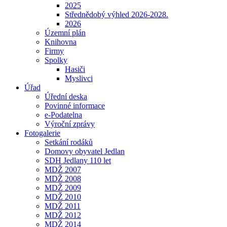
2025
Střednědobý výhled 2026-2028.
2026
Územní plán
Knihovna
Firmy
Spolky
Hasiči
Myslivci
Úřad
Úřední deska
Povinné informace
e-Podatelna
Výroční zprávy
Fotogalerie
Setkání rodáků
Domovy obyvatel Jedlan
SDH Jedlany 110 let
MDŽ 2007
MDŽ 2008
MDŽ 2009
MDŽ 2010
MDŽ 2011
MDŽ 2012
MDŽ 2014