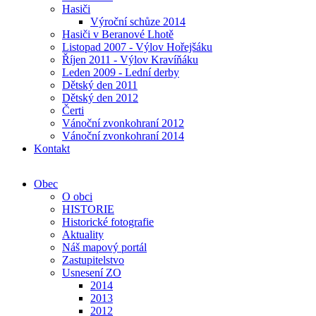
Hasiči
Výroční schůze 2014
Hasiči v Beranové Lhotě
Listopad 2007 - Výlov Hořejšáku
Říjen 2011 - Výlov Kravíňáku
Leden 2009 - Lední derby
Dětský den 2011
Dětský den 2012
Čerti
Vánoční zvonkohraní 2012
Vánoční zvonkohraní 2014
Kontakt
Obec
O obci
HISTORIE
Historické fotografie
Aktuality
Náš mapový portál
Zastupitelstvo
Usnesení ZO
2014
2013
2012