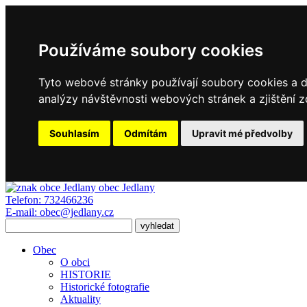
Používáme soubory cookies
Tyto webové stránky používají soubory cookies a da
analýzy návštěvnosti webových stránek a zjištění z
Souhlasím
Odmítám
Upravit mé předvolby
obec
Jedlany
Telefon:
732466236
E-mail:
obec@jedlany.cz
Obec
O obci
HISTORIE
Historické fotografie
Aktuality