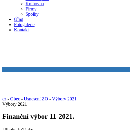
Knihovna
Firmy
Spolky
Úřad
Fotogalerie
Kontakt
cz
-
Obec
-
Usnesení ZO
-
Výbory 2021
Výbory 2021
Finanční výbor 11-2021.
Přílohy k článku