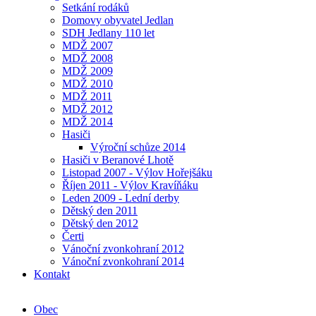
Setkání rodáků
Domovy obyvatel Jedlan
SDH Jedlany 110 let
MDŽ 2007
MDŽ 2008
MDŽ 2009
MDŽ 2010
MDŽ 2011
MDŽ 2012
MDŽ 2014
Hasiči
Výroční schůze 2014
Hasiči v Beranové Lhotě
Listopad 2007 - Výlov Hořejšáku
Říjen 2011 - Výlov Kravíňáku
Leden 2009 - Lední derby
Dětský den 2011
Dětský den 2012
Čerti
Vánoční zvonkohraní 2012
Vánoční zvonkohraní 2014
Kontakt
Obec