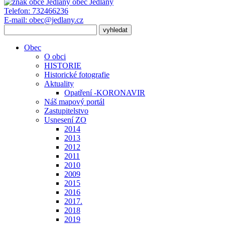
obec
Jedlany
Telefon:
732466236
E-mail:
obec@jedlany.cz
Obec
O obci
HISTORIE
Historické fotografie
Aktuality
Opatření -KORONAVIR
Náš mapový portál
Zastupitelstvo
Usnesení ZO
2014
2013
2012
2011
2010
2009
2015
2016
2017.
2018
2019