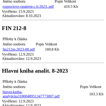
Jméno souboru
Popis
Velikost
rozpoctove-opatreni-c.6-2023..pdf
419.5 Kb
Vyvěšeno:
15.9.2023
Aktualizováno:
8.10.2023
FIN 212-8
Přílohy k článku
Jméno souboru
Popis
Velikost
fin212m-2023-08.pdf
169.8 Kb
Vyvěšeno:
12.9.2023
Aktualizováno:
12.9.2023
Hlavní kniha analit. 8-2023
Přílohy k článku
Jméno souboru
Popis
Velikost
hlavni-kniha-
103.3 Kb
analyticka3180048951347773007.pdf
Vyvěšeno:
12.9.2023
Aktualizováno:
12.9.2023