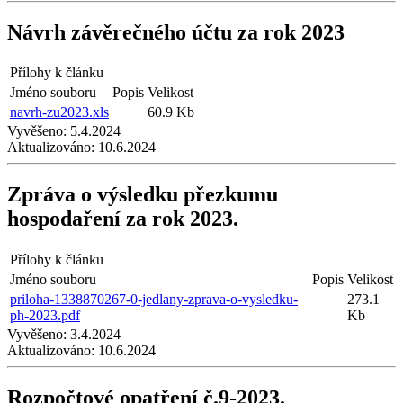
Návrh závěrečného účtu za rok 2023
Přílohy k článku
Jméno souboru
Popis
Velikost
navrh-zu2023.xls
60.9 Kb
Vyvěšeno:
5.4.2024
Aktualizováno:
10.6.2024
Zpráva o výsledku přezkumu
hospodaření za rok 2023.
Přílohy k článku
Jméno souboru
Popis
Velikost
priloha-1338870267-0-jedlany-zprava-o-vysledku-
273.1
ph-2023.pdf
Kb
Vyvěšeno:
3.4.2024
Aktualizováno:
10.6.2024
Rozpočtové opatření č.9-2023.