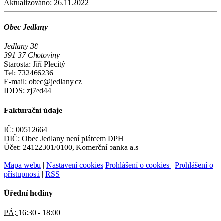
Aktualizováno:
26.11.2022
Obec Jedlany
Jedlany 38
391 37 Chotoviny
Starosta: Jiří Plecitý
Tel: 732466236
E-mail: obec@jedlany.cz
IDDS: zj7ed44
Fakturační údaje
IČ: 00512664
DIČ: Obec Jedlany není plátcem DPH
Účet: 24122301/0100, Komerční banka a.s
Mapa webu
|
Nastavení cookies
Prohlášení o cookies
|
Prohlášení o
přístupnosti
|
RSS
Úřední hodiny
PÁ:
16:30 - 18:00