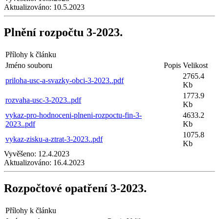
Aktualizováno:
10.5.2023
Plnění rozpočtu 3-2023.
Přílohy k článku
Jméno souboru
Popis
Velikost
2765.4
priloha-usc-a-svazky-obci-3-2023..pdf
Kb
1773.9
rozvaha-usc-3-2023..pdf
Kb
vykaz-pro-hodnoceni-plneni-rozpoctu-fin-3-
4633.2
2023..pdf
Kb
1075.8
vykaz-zisku-a-ztrat-3-2023..pdf
Kb
Vyvěšeno:
12.4.2023
Aktualizováno:
16.4.2023
Rozpočtové opatření 3-2023.
Přílohy k článku