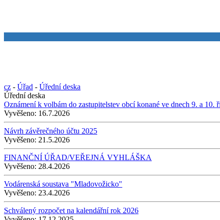
cz
-
Úřad
-
Úřední deska
Úřední deska
Oznámení k volbám do zastupitelstev obcí konané ve dnech 9. a 10. ř
Vyvěšeno:
16.7.2026
Návrh závěrečného účtu 2025
Vyvěšeno:
21.5.2026
FINANČNÍ ÚŘAD/VEŘEJNÁ VYHLÁŠKA
Vyvěšeno:
28.4.2026
Vodárenská soustava "Mladovožicko"
Vyvěšeno:
23.4.2026
Schválený rozpočet na kalendářní rok 2026
Vyvěšeno:
17.12.2025