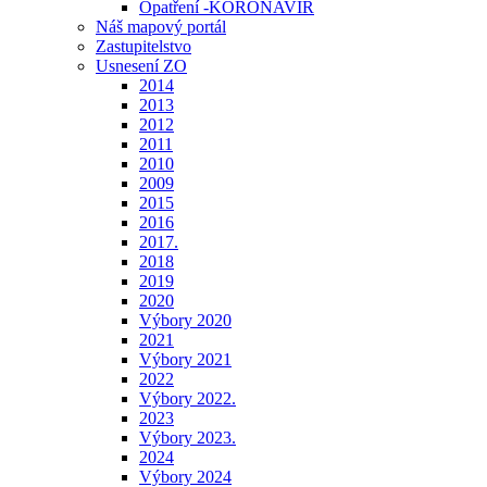
Opatření -KORONAVIR
Náš mapový portál
Zastupitelstvo
Usnesení ZO
2014
2013
2012
2011
2010
2009
2015
2016
2017.
2018
2019
2020
Výbory 2020
2021
Výbory 2021
2022
Výbory 2022.
2023
Výbory 2023.
2024
Výbory 2024