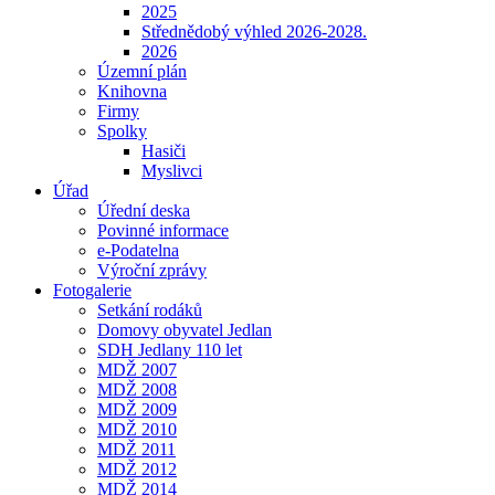
2025
Střednědobý výhled 2026-2028.
2026
Územní plán
Knihovna
Firmy
Spolky
Hasiči
Myslivci
Úřad
Úřední deska
Povinné informace
e-Podatelna
Výroční zprávy
Fotogalerie
Setkání rodáků
Domovy obyvatel Jedlan
SDH Jedlany 110 let
MDŽ 2007
MDŽ 2008
MDŽ 2009
MDŽ 2010
MDŽ 2011
MDŽ 2012
MDŽ 2014