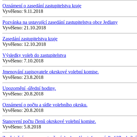
Oznámení o zasedání zastupitelstva kraje
Vyvěšeno:
9.11.2018
Pozvánka na ustavující zasedání zastupitelstva obce Jedlany
Vyvěšeno:
21.10.2018
Zasedání zastupitelstva kraje
Vyvěšeno:
12.10.2018
Výsledky voleb do zastupitelstva
Vyvěšeno:
7.10.2018
Jmenování zapisovatele okrskové volební komise.
Vyvěšeno:
23.8.2018
Upozornění -úřední hodiny.
Vyvěšeno:
20.8.2018
Oznámení o počtu a sídle volebního okrsku.
Vyvěšeno:
20.8.2018
Stanovení počtu členů okrskové volební komise.
Vyvěšeno:
5.8.2018