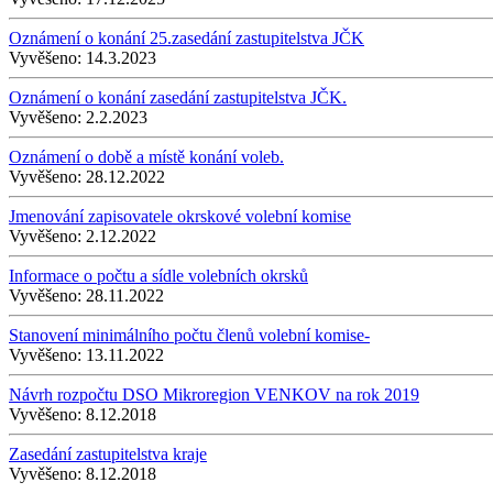
Oznámení o konání 25.zasedání zastupitelstva JČK
Vyvěšeno:
14.3.2023
Oznámení o konání zasedání zastupitelstva JČK.
Vyvěšeno:
2.2.2023
Oznámení o době a místě konání voleb.
Vyvěšeno:
28.12.2022
Jmenování zapisovatele okrskové volební komise
Vyvěšeno:
2.12.2022
Informace o počtu a sídle volebních okrsků
Vyvěšeno:
28.11.2022
Stanovení minimálního počtu členů volební komise-
Vyvěšeno:
13.11.2022
Návrh rozpočtu DSO Mikroregion VENKOV na rok 2019
Vyvěšeno:
8.12.2018
Zasedání zastupitelstva kraje
Vyvěšeno:
8.12.2018