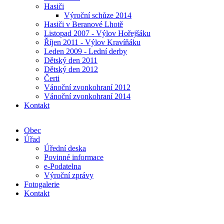
Hasiči
Výroční schůze 2014
Hasiči v Beranové Lhotě
Listopad 2007 - Výlov Hořejšáku
Říjen 2011 - Výlov Kravíňáku
Leden 2009 - Lední derby
Dětský den 2011
Dětský den 2012
Čerti
Vánoční zvonkohraní 2012
Vánoční zvonkohraní 2014
Kontakt
Obec
Úřad
Úřední deska
Povinné informace
e-Podatelna
Výroční zprávy
Fotogalerie
Kontakt