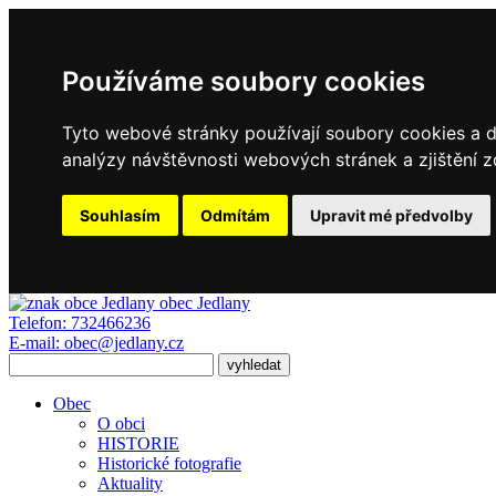
Používáme soubory cookies
Tyto webové stránky používají soubory cookies a da
analýzy návštěvnosti webových stránek a zjištění z
Souhlasím
Odmítám
Upravit mé předvolby
obec
Jedlany
Telefon:
732466236
E-mail:
obec@jedlany.cz
Obec
O obci
HISTORIE
Historické fotografie
Aktuality