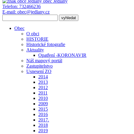
obec
Jedlany
Telefon:
732466236
E-mail:
obec@jedlany.cz
Obec
O obci
HISTORIE
Historické fotografie
Aktuality
Opatření -KORONAVIR
Náš mapový portál
Zastupitelstvo
Usnesení ZO
2014
2013
2012
2011
2010
2009
2015
2016
2017.
2018
2019