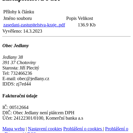
Přílohy k článku
Jméno souboru
Popis
Velikost
zasedani-zastupitelstva-kraje..pdf
136.9 Kb
Vyvěšeno:
14.3.2023
Obec Jedlany
Jedlany 38
391 37 Chotoviny
Starosta: Jiří Plecitý
Tel: 732466236
E-mail: obec@jedlany.cz
IDDS: zj7ed44
Fakturační údaje
IČ: 00512664
DIČ: Obec Jedlany není plátcem DPH
Účet: 24122301/0100, Komerční banka a.s
Mapa webu
|
Nastavení cookies
Prohlášení o cookies
|
Prohlášení o