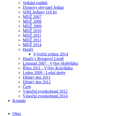
Setkání rodáků
Domovy obyvatel Jedlan
SDH Jedlany 110 let
MDŽ 2007
MDŽ 2008
MDŽ 2009
MDŽ 2010
MDŽ 2011
MDŽ 2012
MDŽ 2014
Hasiči
Výroční schůze 2014
Hasiči v Beranové Lhotě
Listopad 2007 - Výlov Hořejšáku
Říjen 2011 - Výlov Kravíňáku
Leden 2009 - Lední derby
Dětský den 2011
Dětský den 2012
Čerti
Vánoční zvonkohraní 2012
Vánoční zvonkohraní 2014
Kontakt
Obec