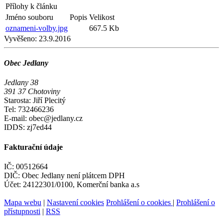
Přílohy k článku
Jméno souboru
Popis
Velikost
oznameni-volby.jpg
667.5 Kb
Vyvěšeno:
23.9.2016
Obec Jedlany
Jedlany 38
391 37 Chotoviny
Starosta: Jiří Plecitý
Tel: 732466236
E-mail: obec@jedlany.cz
IDDS: zj7ed44
Fakturační údaje
IČ: 00512664
DIČ: Obec Jedlany není plátcem DPH
Účet: 24122301/0100, Komerční banka a.s
Mapa webu
|
Nastavení cookies
Prohlášení o cookies
|
Prohlášení o
přístupnosti
|
RSS