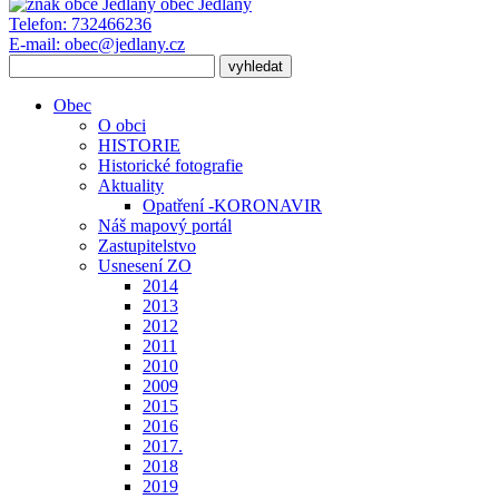
obec
Jedlany
Telefon:
732466236
E-mail:
obec@jedlany.cz
Obec
O obci
HISTORIE
Historické fotografie
Aktuality
Opatření -KORONAVIR
Náš mapový portál
Zastupitelstvo
Usnesení ZO
2014
2013
2012
2011
2010
2009
2015
2016
2017.
2018
2019