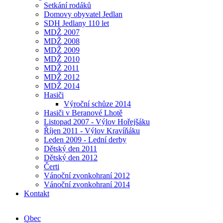
Setkání rodáků
Domovy obyvatel Jedlan
SDH Jedlany 110 let
MDŽ 2007
MDŽ 2008
MDŽ 2009
MDŽ 2010
MDŽ 2011
MDŽ 2012
MDŽ 2014
Hasiči
Výroční schůze 2014
Hasiči v Beranové Lhotě
Listopad 2007 - Výlov Hořejšáku
Říjen 2011 - Výlov Kravíňáku
Leden 2009 - Lední derby
Dětský den 2011
Dětský den 2012
Čerti
Vánoční zvonkohraní 2012
Vánoční zvonkohraní 2014
Kontakt
Obec