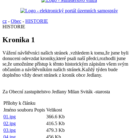
cz
-
Obec
-
HISTORIE
HISTORIE
Kronika 1
Vážení návštěvníci našich stránek ,vzhledem k tomu,že jsme byli
donuceni odevzdat kroniky,které psali naší předci,rozhodli jsme
se,že umožníme přístup k těmto historickým zápisům všem svým
občanům a návštěvníkům našich stránek.Každý týden bude
doplněno vždy deset stránek z kronik obce Jedlany.
Za Obecní zastupitelstvo Jedlany Milan Sviták -starosta
Přílohy k článku
Jméno souboru
Popis
Velikost
01.jpg
366.6 Kb
02.jpg
416.5 Kb
03.jpg
479.3 Kb
04.jpg
456 Kb