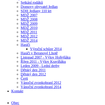
Setkání rodáků
Domovy obyvatel Jedlan
SDH Jedlany 110 let
MDŽ 2007
MDŽ 2008
MDŽ 2009
MDŽ 2010
MDŽ 2011
MDŽ 2012
MDŽ 2014
Hasiči
Výroční schůze 2014
Hasiči v Beranové Lhotě
Listopad 2007 - Výlov Hořejšáku
Říjen 2011 - Výlov Kravíňáku
Leden 2009 - Lední derby
Dětský den 2011
Dětský den 2012
Čerti
Vánoční zvonkohraní 2012
Vánoční zvonkohraní 2014
Kontakt
Obec