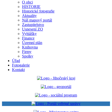
O obci
HISTORIE
Historické fotografie
Aktuality
Náš mapový portál
Zastupitelstvo
Usnesení ZO
Vyhlášky
Finance
Územní plán
Knihovna
Firmy
Spolky
Úřad
Fotogalerie
Kontakt