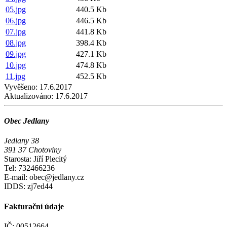
05.jpg
440.5 Kb
06.jpg
446.5 Kb
07.jpg
441.8 Kb
08.jpg
398.4 Kb
09.jpg
427.1 Kb
10.jpg
474.8 Kb
11.jpg
452.5 Kb
Vyvěšeno:
17.6.2017
Aktualizováno:
17.6.2017
Obec Jedlany
Jedlany 38
391 37 Chotoviny
Starosta: Jiří Plecitý
Tel: 732466236
E-mail: obec@jedlany.cz
IDDS: zj7ed44
Fakturační údaje
IČ: 00512664