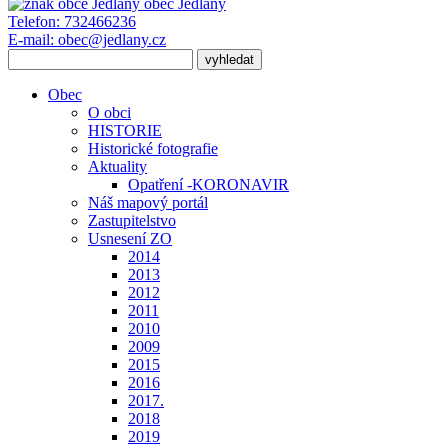
obec
Jedlany
Telefon:
732466236
E-mail:
obec@jedlany.cz
Obec
O obci
HISTORIE
Historické fotografie
Aktuality
Opatření -KORONAVIR
Náš mapový portál
Zastupitelstvo
Usnesení ZO
2014
2013
2012
2011
2010
2009
2015
2016
2017.
2018
2019