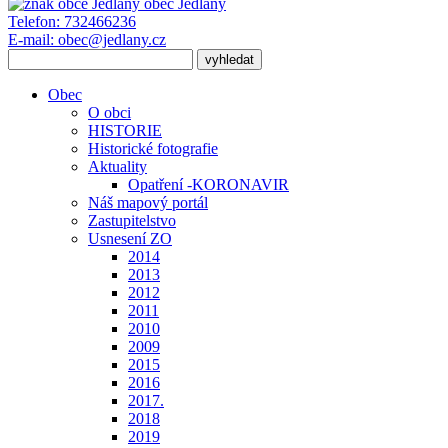
obec
Jedlany
Telefon:
732466236
E-mail:
obec@jedlany.cz
Obec
O obci
HISTORIE
Historické fotografie
Aktuality
Opatření -KORONAVIR
Náš mapový portál
Zastupitelstvo
Usnesení ZO
2014
2013
2012
2011
2010
2009
2015
2016
2017.
2018
2019