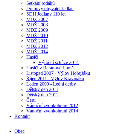
Setkání rodáků
Domovy obyvatel Jedlan
SDH Jedlany 110 let
MDŽ 2007
MDŽ 2008
MDŽ 2009
MDŽ 2010
MDŽ 2011
MDŽ 2012
MDŽ 2014
Hasiči
Výroční schůze 2014
Hasiči v Beranové Lhotě
Listopad 2007 - Výlov Hořejšáku
Říjen 2011 - Výlov Kravíňáku
Leden 2009 - Lední derby
Dětský den 2011
Dětský den 2012
Čerti
Vánoční zvonkohraní 2012
Vánoční zvonkohraní 2014
Kontakt
Obec