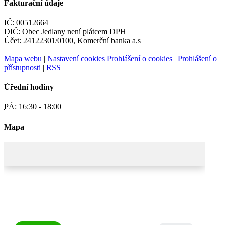
Fakturační údaje
IČ: 00512664
DIČ: Obec Jedlany není plátcem DPH
Účet: 24122301/0100, Komerční banka a.s
Mapa webu
|
Nastavení cookies
Prohlášení o cookies
|
Prohlášení o
přístupnosti
|
RSS
Úřední hodiny
PÁ:
16:30 - 18:00
Mapa