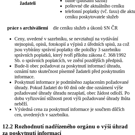
balné (paušální sazba)
žadateli
poštovné dle aktuálního ceníku
telefonní poplatky (vč. faxu) dle akt
ceníku poskytovatele služeb
práce s archiváliemi
dle ceníku služeb a úkonů SN ČR
Ceny, uvedené v sazebníku, se nevztahují na vydávání
stejnopisů, opisů, fotokopií a výpisů z úředních spisů, za což
jsou vybírány správní poplatky dle položky 3 sazebníku
správních poplatků, který tvoří přílohu zákona č. 368/1992
Sb. o správních poplatcích, ve znění pozdějších předpisů.
Bude-li obec požadovat za poskytnutí informací úhradu,
oznámí tuto skutečnost písemně žadateli před poskytnutím
informace.
Poskytnutí informace je podmíněno zaplacením požadované
úhrady. Pokud žadatel do 60 dnů ode dne oznámení výše
požadované úhrady úhradu nezaplatí, obec žádost odloží. Po
dobu vyřizování stížnosti proti výši požadované úhrady lhůta
neběží.
Výsledná cena za poskytnutí informace je součtem dílčích
cen, uvedených v sazebníku.
12.2 Rozhodnutí nadřízeného orgánu o výši úhrad
za poskytnutí informací