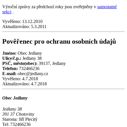
Výroční zprávy za předchozí roky jsou zveřejněny v
samostatné
sekci
.
Vyvěšeno:
13.12.2010
Aktualizováno:
5.3.2011
Pověřenec pro ochranu osobních údajů
Jméno:
Obec Jedlany
Ulice/č.p.:
Jedlany 38
PSČ, město(obec):
39137, Jedlany
Telefon:
732466236
E-mail:
obec@jedlany.cz
Vyvěšeno:
4.7.2018
Aktualizováno:
4.7.2018
Obec Jedlany
Jedlany 38
391 37 Chotoviny
Starosta: Jiří Plecitý
Tel: 732466236