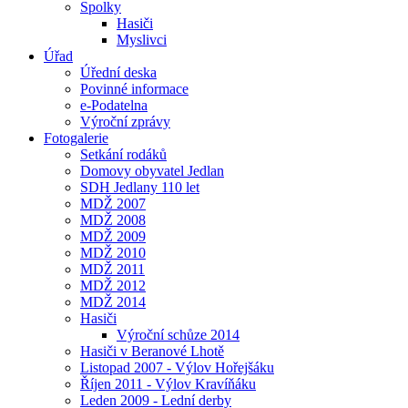
Spolky
Hasiči
Myslivci
Úřad
Úřední deska
Povinné informace
e-Podatelna
Výroční zprávy
Fotogalerie
Setkání rodáků
Domovy obyvatel Jedlan
SDH Jedlany 110 let
MDŽ 2007
MDŽ 2008
MDŽ 2009
MDŽ 2010
MDŽ 2011
MDŽ 2012
MDŽ 2014
Hasiči
Výroční schůze 2014
Hasiči v Beranové Lhotě
Listopad 2007 - Výlov Hořejšáku
Říjen 2011 - Výlov Kravíňáku
Leden 2009 - Lední derby