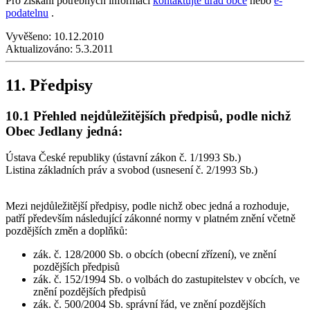
Pro získání potřebných informací
kontaktujte úřad obce
nebo
e-
podatelnu
.
Vyvěšeno:
10.12.2010
Aktualizováno:
5.3.2011
11. Předpisy
10.1 Přehled nejdůležitějších předpisů, podle nichž
Obec Jedlany
jedná:
Ústava České republiky (ústavní zákon č. 1/1993 Sb.)
Listina základních práv a svobod (usnesení č. 2/1993 Sb.)
Mezi nejdůležitější předpisy, podle nichž obec jedná a rozhoduje,
patří především následující zákonné normy v platném znění včetně
pozdějších změn a doplňků:
zák. č. 128/2000 Sb. o obcích (obecní zřízení), ve znění
pozdějších předpisů
zák. č. 152/1994 Sb. o volbách do zastupitelstev v obcích, ve
znění pozdějších předpisů
zák. č. 500/2004 Sb. správní řád, ve znění pozdějších