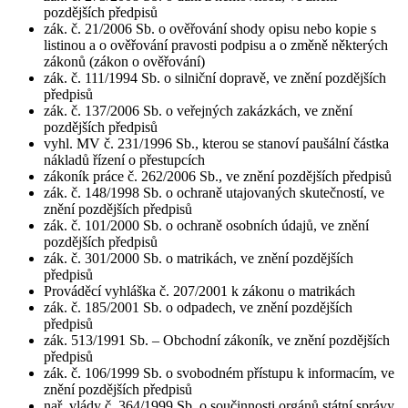
pozdějších předpisů
zák. č. 21/2006 Sb. o ověřování shody opisu nebo kopie s
listinou a o ověřování pravosti podpisu a o změně některých
zákonů (zákon o ověřování)
zák. č. 111/1994 Sb. o silniční dopravě, ve znění pozdějších
předpisů
zák. č. 137/2006 Sb. o veřejných zakázkách, ve znění
pozdějších předpisů
vyhl. MV č. 231/1996 Sb., kterou se stanoví paušální částka
nákladů řízení o přestupcích
zákoník práce č. 262/2006 Sb., ve znění pozdějších předpisů
zák. č. 148/1998 Sb. o ochraně utajovaných skutečností, ve
znění pozdějších předpisů
zák. č. 101/2000 Sb. o ochraně osobních údajů, ve znění
pozdějších předpisů
zák. č. 301/2000 Sb. o matrikách, ve znění pozdějších
předpisů
Prováděcí vyhláška č. 207/2001 k zákonu o matrikách
zák. č. 185/2001 Sb. o odpadech, ve znění pozdějších
předpisů
zák. 513/1991 Sb. – Obchodní zákoník, ve znění pozdějších
předpisů
zák. č. 106/1999 Sb. o svobodném přístupu k informacím, ve
znění pozdějších předpisů
nař. vlády č. 364/1999 Sb. o součinnosti orgánů státní správy