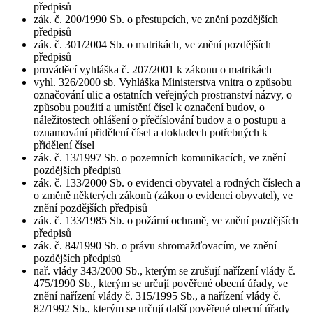
předpisů
zák. č. 200/1990 Sb. o přestupcích, ve znění pozdějších
předpisů
zák. č. 301/2004 Sb. o matrikách, ve znění pozdějších
předpisů
prováděcí vyhláška č. 207/2001 k zákonu o matrikách
vyhl. 326/2000 sb. Vyhláška Ministerstva vnitra o způsobu
označování ulic a ostatních veřejných prostranství názvy, o
způsobu použití a umístění čísel k označení budov, o
náležitostech ohlášení o přečíslování budov a o postupu a
oznamování přidělení čísel a dokladech potřebných k
přidělení čísel
zák. č. 13/1997 Sb. o pozemních komunikacích, ve znění
pozdějších předpisů
zák. č. 133/2000 Sb. o evidenci obyvatel a rodných číslech a
o změně některých zákonů (zákon o evidenci obyvatel), ve
znění pozdějších předpisů
zák. č. 133/1985 Sb. o požární ochraně, ve znění pozdějších
předpisů
zák. č. 84/1990 Sb. o právu shromažďovacím, ve znění
pozdějších předpisů
nař. vlády 343/2000 Sb., kterým se zrušují nařízení vlády č.
475/1990 Sb., kterým se určují pověřené obecní úřady, ve
znění nařízení vlády č. 315/1995 Sb., a nařízení vlády č.
82/1992 Sb., kterým se určují další pověřené obecní úřady