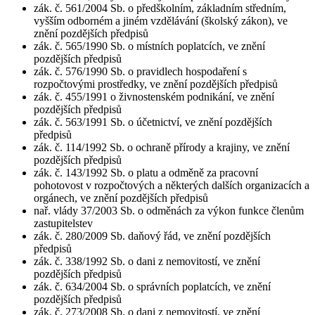
zák. č. 561/2004 Sb. o předškolním, základním středním,
vyšším odborném a jiném vzdělávání (školský zákon), ve
znění pozdějších předpisů
zák. č. 565/1990 Sb. o místních poplatcích, ve znění
pozdějších předpisů
zák. č. 576/1990 Sb. o pravidlech hospodaření s
rozpočtovými prostředky, ve znění pozdějších předpisů
zák. č. 455/1991 o živnostenském podnikání, ve znění
pozdějších předpisů
zák. č. 563/1991 Sb. o účetnictví, ve znění pozdějších
předpisů
zák. č. 114/1992 Sb. o ochraně přírody a krajiny, ve znění
pozdějších předpisů
zák. č. 143/1992 Sb. o platu a odměně za pracovní
pohotovost v rozpočtových a některých dalších organizacích a
orgánech, ve znění pozdějších předpisů
nař. vlády 37/2003 Sb. o odměnách za výkon funkce členům
zastupitelstev
zák. č. 280/2009 Sb. daňový řád, ve znění pozdějších
předpisů
zák. č. 338/1992 Sb. o dani z nemovitostí, ve znění
pozdějších předpisů
zák. č. 634/2004 Sb. o správních poplatcích, ve znění
pozdějších předpisů
zák. č. 273/2008 Sb. o dani z nemovitostí, ve znění