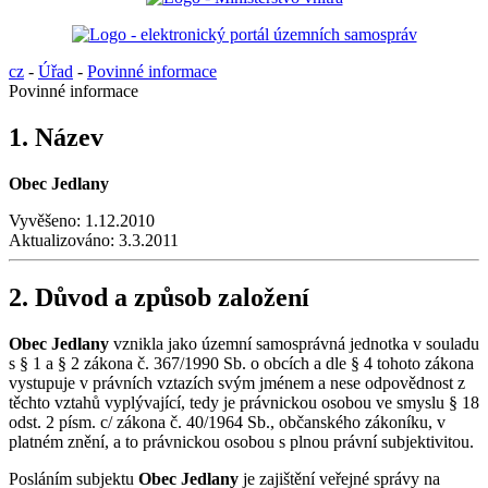
cz
-
Úřad
-
Povinné informace
Povinné informace
1. Název
Obec Jedlany
Vyvěšeno:
1.12.2010
Aktualizováno:
3.3.2011
2. Důvod a způsob založení
Obec Jedlany
vznikla jako územní samosprávná jednotka v souladu
s § 1 a § 2 zákona č. 367/1990 Sb. o obcích a dle § 4 tohoto zákona
vystupuje v právních vztazích svým jménem a nese odpovědnost z
těchto vztahů vyplývající, tedy je právnickou osobou ve smyslu § 18
odst. 2 písm. c/ zákona č. 40/1964 Sb., občanského zákoníku, v
platném znění, a to právnickou osobou s plnou právní subjektivitou.
Posláním subjektu
Obec Jedlany
je zajištění veřejné správy na