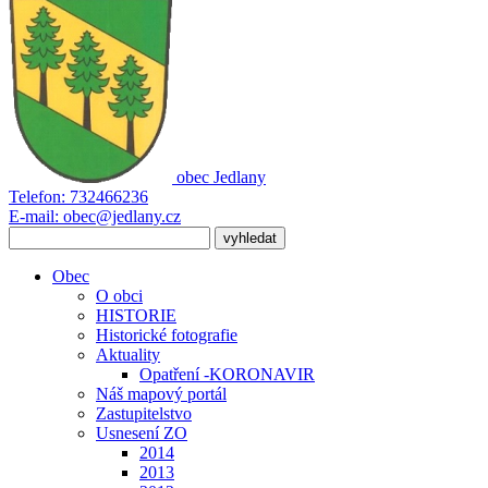
obec
Jedlany
Telefon:
732466236
E-mail:
obec@jedlany.cz
Obec
O obci
HISTORIE
Historické fotografie
Aktuality
Opatření -KORONAVIR
Náš mapový portál
Zastupitelstvo
Usnesení ZO
2014
2013