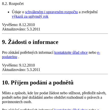
8.2. Rozpočet
Údaje o
schváleném i upraveném rozpočtu
a zveřejnění
výkazů za uplynulý rok
Vyvěšeno:
8.12.2010
Aktualizováno:
5.3.2011
9. Žádosti o informace
Pro získání potřebných informací
kontaktujte úřad obce
nebo
e-
podatelnu
.
Vyvěšeno:
9.12.2010
Aktualizováno:
5.3.2011
10. Příjem podání a podnětů
Místo a způsob, kde lze podat žádost nebo stížnost, předložit návrh,
podnět nebo jiné dožádání anebo obdržet rozhodnutí o právech a
povinnostech osob.