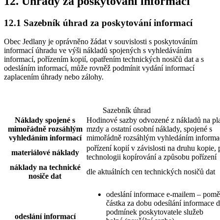
12. Úhrady za poskytování informací
12.1 Sazebník úhrad za poskytování informací
Obec Jedlany je oprávněno žádat v souvislosti s poskytováním
informací úhradu ve výši nákladů spojených s vyhledáváním
informací, pořízením kopií, opatřením technických nosičů dat a s
odesláním informací, může rovněž podmínit vydání informací
zaplacením úhrady nebo zálohy.
Sazebník úhrad
Náklady spojené s
Hodinové sazby odvozené z nákladů na plat
mimořádně rozsáhlým
mzdy a ostatní osobní náklady, spojené s
vyhledáním informací
mimořádně rozsáhlým vyhledáním informa
pořízení kopií v závislosti na druhu kopie, 
materiálové náklady
technologii kopírování a způsobu pořízení
náklady na technické
dle aktuálních cen technických nosičů dat
nosiče dat
odeslání informace e-mailem – pomě
částka za dobu odesílání informace d
podmínek poskytovatele služeb
odeslání informací