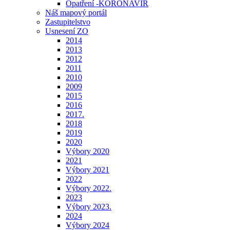
Opatření -KORONAVIR
Náš mapový portál
Zastupitelstvo
Usnesení ZO
2014
2013
2012
2011
2010
2009
2015
2016
2017.
2018
2019
2020
Výbory 2020
2021
Výbory 2021
2022
Výbory 2022.
2023
Výbory 2023.
2024
Výbory 2024