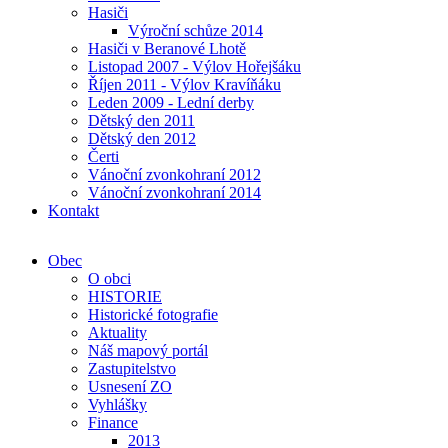
Hasiči
Výroční schůze 2014
Hasiči v Beranové Lhotě
Listopad 2007 - Výlov Hořejšáku
Říjen 2011 - Výlov Kravíňáku
Leden 2009 - Lední derby
Dětský den 2011
Dětský den 2012
Čerti
Vánoční zvonkohraní 2012
Vánoční zvonkohraní 2014
Kontakt
Obec
O obci
HISTORIE
Historické fotografie
Aktuality
Náš mapový portál
Zastupitelstvo
Usnesení ZO
Vyhlášky
Finance
2013