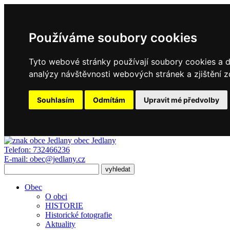
Používáme soubory cookies
Tyto webové stránky používají soubory cookies a da
analýzy návštěvnosti webových stránek a zjištění z
Souhlasím
Odmítám
Upravit mé předvolby
obec
Jedlany
Telefon:
732466236
E-mail:
obec@jedlany.cz
Obec
O obci
HISTORIE
Historické fotografie
Aktuality