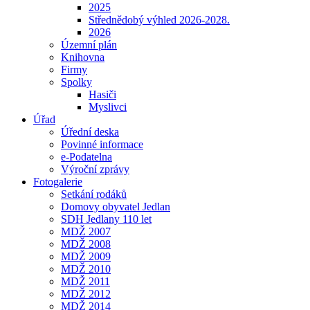
2025
Střednědobý výhled 2026-2028.
2026
Územní plán
Knihovna
Firmy
Spolky
Hasiči
Myslivci
Úřad
Úřední deska
Povinné informace
e-Podatelna
Výroční zprávy
Fotogalerie
Setkání rodáků
Domovy obyvatel Jedlan
SDH Jedlany 110 let
MDŽ 2007
MDŽ 2008
MDŽ 2009
MDŽ 2010
MDŽ 2011
MDŽ 2012
MDŽ 2014