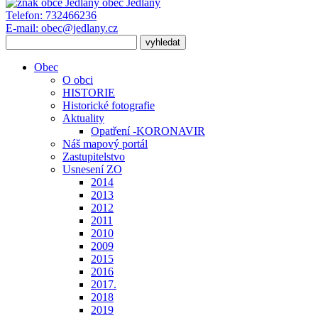
obec
Jedlany
Telefon:
732466236
E-mail:
obec@jedlany.cz
Obec
O obci
HISTORIE
Historické fotografie
Aktuality
Opatření -KORONAVIR
Náš mapový portál
Zastupitelstvo
Usnesení ZO
2014
2013
2012
2011
2010
2009
2015
2016
2017.
2018
2019