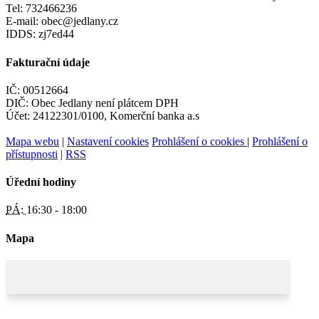
Tel: 732466236
E-mail: obec@jedlany.cz
IDDS: zj7ed44
Fakturační údaje
IČ: 00512664
DIČ: Obec Jedlany není plátcem DPH
Účet: 24122301/0100, Komerční banka a.s
Mapa webu
|
Nastavení cookies
Prohlášení o cookies
|
Prohlášení o
přístupnosti
|
RSS
Úřední hodiny
PÁ:
16:30 - 18:00
Mapa