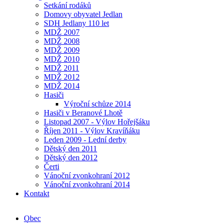
Setkání rodáků
Domovy obyvatel Jedlan
SDH Jedlany 110 let
MDŽ 2007
MDŽ 2008
MDŽ 2009
MDŽ 2010
MDŽ 2011
MDŽ 2012
MDŽ 2014
Hasiči
Výroční schůze 2014
Hasiči v Beranové Lhotě
Listopad 2007 - Výlov Hořejšáku
Říjen 2011 - Výlov Kravíňáku
Leden 2009 - Lední derby
Dětský den 2011
Dětský den 2012
Čerti
Vánoční zvonkohraní 2012
Vánoční zvonkohraní 2014
Kontakt
Obec