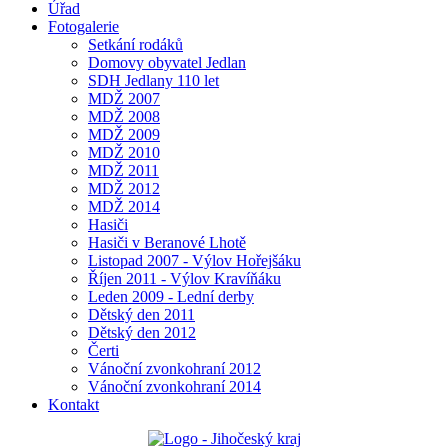
Úřad
Fotogalerie
Setkání rodáků
Domovy obyvatel Jedlan
SDH Jedlany 110 let
MDŽ 2007
MDŽ 2008
MDŽ 2009
MDŽ 2010
MDŽ 2011
MDŽ 2012
MDŽ 2014
Hasiči
Hasiči v Beranové Lhotě
Listopad 2007 - Výlov Hořejšáku
Říjen 2011 - Výlov Kravíňáku
Leden 2009 - Lední derby
Dětský den 2011
Dětský den 2012
Čerti
Vánoční zvonkohraní 2012
Vánoční zvonkohraní 2014
Kontakt