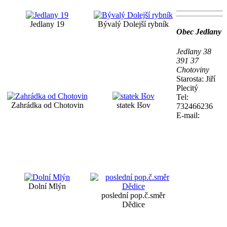
Jedlany 19
Bývalý Dolejší rybník
Obec Jedlany
Jedlany 38
391 37
Chotoviny
Starosta: Jiří
Plecitý
Tel:
Zahrádka od Chotovin
statek Išov
732466236
E-mail:
Dolní Mlýn
poslední pop.č.směr
Dědice