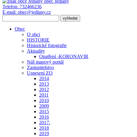
obec
Jedlany
Telefon:
732466236
E-mail:
obec@jedlany.cz
Obec
O obci
HISTORIE
Historické fotografie
Aktuality
Opatření -KORONAVIR
Náš mapový portál
Zastupitelstvo
Usnesení ZO
2014
2013
2012
2011
2010
2009
2015
2016
2017.
2018
2019