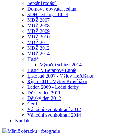
Setkání rodáků
Domovy obyvatel Jedlan
SDH Jedlany 110 let
MDŽ 2007
MDŽ 2008
MDŽ 2009
MDŽ 2010
MDŽ 2011
MDŽ 2012
MDŽ 2014
Hasiči
Výroční schůze 2014
Hasiči v Beranové Lhotě
Listopad 2007 - Výlov Hořejšáku
Říjen 2011 - Výlov Kravíňáku
Leden 2009 - Lední derby
Dětský den 2011
Dětský den 2012
Čerti
Vánoční zvonkohraní 2012
Vánoční zvonkohraní 2014
Kontakt