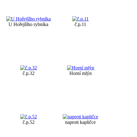
U Hořejšího rybníka
č.p.11
č.p.32
Horní mlýn
č.p.52
naproti kapličce