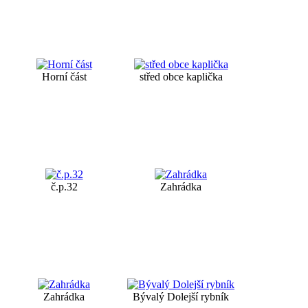
Horní část
střed obce kaplička
č.p.32
Zahrádka
Zahrádka
Bývalý Dolejší rybník