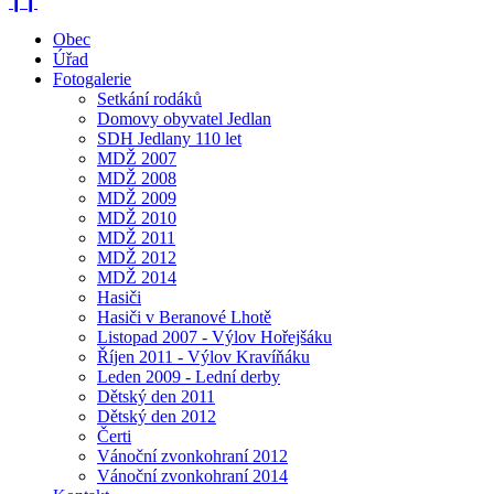
❙❙
Obec
Úřad
Fotogalerie
Setkání rodáků
Domovy obyvatel Jedlan
SDH Jedlany 110 let
MDŽ 2007
MDŽ 2008
MDŽ 2009
MDŽ 2010
MDŽ 2011
MDŽ 2012
MDŽ 2014
Hasiči
Hasiči v Beranové Lhotě
Listopad 2007 - Výlov Hořejšáku
Říjen 2011 - Výlov Kravíňáku
Leden 2009 - Lední derby
Dětský den 2011
Dětský den 2012
Čerti
Vánoční zvonkohraní 2012
Vánoční zvonkohraní 2014