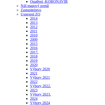
Opatření -KORONAVIR
Náš mapový portál
Zastupitelstvo
Usnesení ZO
2014
2013
2012
2011
2010
2009
2015
2016
2017.
2018
2019
2020
Výbory 2020
2021
Výbory 2021
2022
Výbory 2022.
2023
Výbory 2023.
2024
Výbory 2024