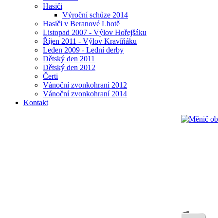
Hasiči
Výroční schůze 2014
Hasiči v Beranové Lhotě
Listopad 2007 - Výlov Hořejšáku
Říjen 2011 - Výlov Kravíňáku
Leden 2009 - Lední derby
Dětský den 2011
Dětský den 2012
Čerti
Vánoční zvonkohraní 2012
Vánoční zvonkohraní 2014
Kontakt