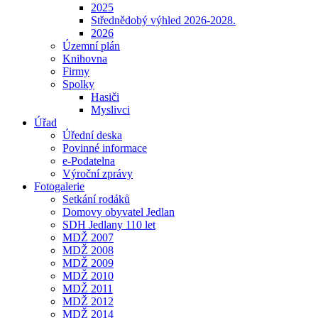
2025
Střednědobý výhled 2026-2028.
2026
Územní plán
Knihovna
Firmy
Spolky
Hasiči
Myslivci
Úřad
Úřední deska
Povinné informace
e-Podatelna
Výroční zprávy
Fotogalerie
Setkání rodáků
Domovy obyvatel Jedlan
SDH Jedlany 110 let
MDŽ 2007
MDŽ 2008
MDŽ 2009
MDŽ 2010
MDŽ 2011
MDŽ 2012
MDŽ 2014