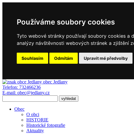
Používáme soubory cookies
Tyto webové stránky používají soubory cookies a da
analýzy návštěvnosti webových stránek a zjištění z
Souhlasím
Odmítám
Upravit mé předvolby
obec
Jedlany
Telefon:
732466236
E-mail:
obec@jedlany.cz
Obec
O obci
HISTORIE
Historické fotografie
Aktuality