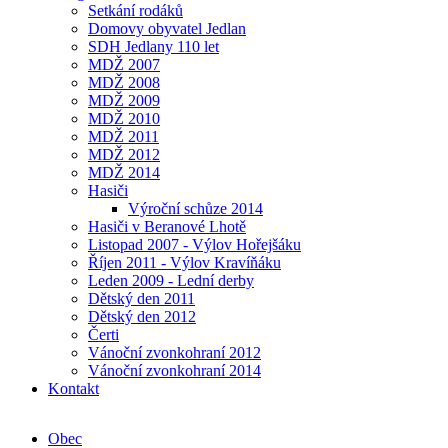
Setkání rodáků
Domovy obyvatel Jedlan
SDH Jedlany 110 let
MDŽ 2007
MDŽ 2008
MDŽ 2009
MDŽ 2010
MDŽ 2011
MDŽ 2012
MDŽ 2014
Hasiči
Výroční schůze 2014
Hasiči v Beranové Lhotě
Listopad 2007 - Výlov Hořejšáku
Říjen 2011 - Výlov Kravíňáku
Leden 2009 - Lední derby
Dětský den 2011
Dětský den 2012
Čerti
Vánoční zvonkohraní 2012
Vánoční zvonkohraní 2014
Kontakt
Obec