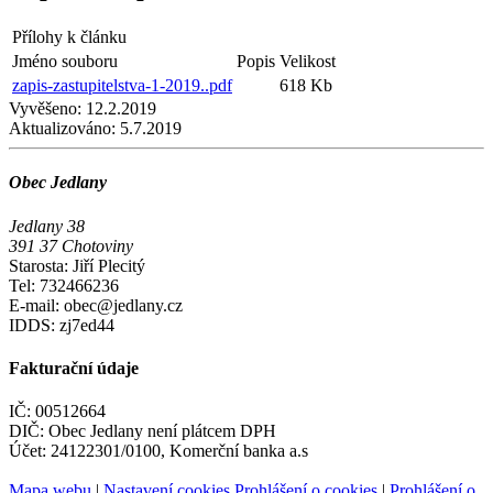
Přílohy k článku
Jméno souboru
Popis
Velikost
zapis-zastupitelstva-1-2019..pdf
618 Kb
Vyvěšeno:
12.2.2019
Aktualizováno:
5.7.2019
Obec Jedlany
Jedlany 38
391 37 Chotoviny
Starosta: Jiří Plecitý
Tel: 732466236
E-mail: obec@jedlany.cz
IDDS: zj7ed44
Fakturační údaje
IČ: 00512664
DIČ: Obec Jedlany není plátcem DPH
Účet: 24122301/0100, Komerční banka a.s
Mapa webu
|
Nastavení cookies
Prohlášení o cookies
|
Prohlášení o