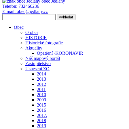
obec
Jedlany
Telefon:
732466236
E-mail:
obec@jedlany.cz
Obec
O obci
HISTORIE
Historické fotografie
Aktuality
Opatření -KORONAVIR
Náš mapový portál
Zastupitelstvo
Usnesení ZO
2014
2013
2012
2011
2010
2009
2015
2016
2017.
2018
2019