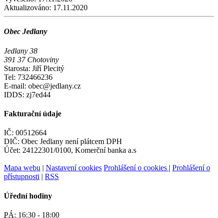
Aktualizováno:
17.11.2020
Obec Jedlany
Jedlany 38
391 37 Chotoviny
Starosta: Jiří Plecitý
Tel: 732466236
E-mail: obec@jedlany.cz
IDDS: zj7ed44
Fakturační údaje
IČ: 00512664
DIČ: Obec Jedlany není plátcem DPH
Účet: 24122301/0100, Komerční banka a.s
Mapa webu
|
Nastavení cookies
Prohlášení o cookies
|
Prohlášení o
přístupnosti
|
RSS
Úřední hodiny
PÁ:
16:30 - 18:00