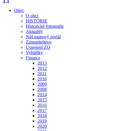
❙❙
Obec
O obci
HISTORIE
Historické fotografie
Aktuality
Náš mapový portál
Zastupitelstvo
Usnesení ZO
Vyhlášky
Finance
2013
2012
2011
2010
2009
2008
2014
2015
2016
2017
2018
2019
2020