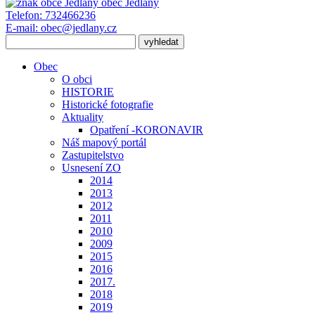
obec
Jedlany
Telefon:
732466236
E-mail:
obec@jedlany.cz
Obec
O obci
HISTORIE
Historické fotografie
Aktuality
Opatření -KORONAVIR
Náš mapový portál
Zastupitelstvo
Usnesení ZO
2014
2013
2012
2011
2010
2009
2015
2016
2017.
2018
2019