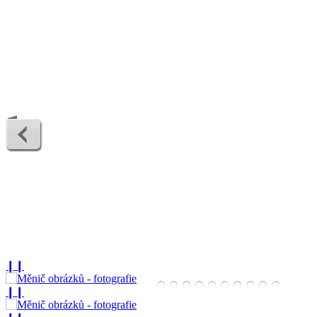
❙❙
❙❙