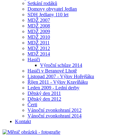
Setkání rodáků
Domovy obyvatel Jedlan
SDH Jedlany 110 let
MDŽ 2007
MDŽ 2008
MDŽ 2009
MDŽ 2010
MDŽ 2011
MDŽ 2012
MDŽ 2014
Hasiči
Výroční schůze 2014
Hasiči v Beranové Lhotě
Listopad 2007 - Výlov Hořejšáku
Říjen 2011 - Výlov Kravíňáku
Leden 2009 - Lední derby
Dětský den 2011
Dětský den 2012
Čerti
Vánoční zvonkohraní 2012
Vánoční zvonkohraní 2014
Kontakt