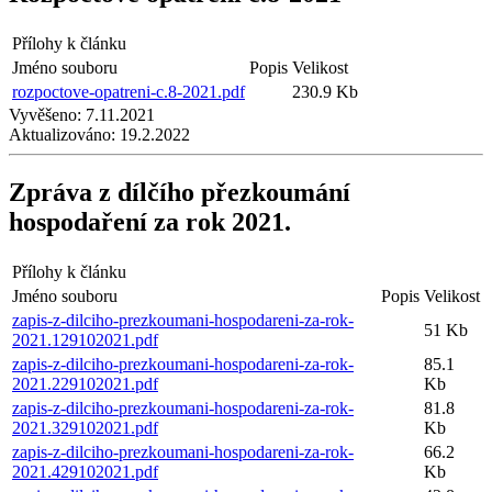
Přílohy k článku
Jméno souboru
Popis
Velikost
rozpoctove-opatreni-c.8-2021.pdf
230.9 Kb
Vyvěšeno:
7.11.2021
Aktualizováno:
19.2.2022
Zpráva z dílčího přezkoumání
hospodaření za rok 2021.
Přílohy k článku
Jméno souboru
Popis
Velikost
zapis-z-dilciho-prezkoumani-hospodareni-za-rok-
51 Kb
2021.129102021.pdf
zapis-z-dilciho-prezkoumani-hospodareni-za-rok-
85.1
2021.229102021.pdf
Kb
zapis-z-dilciho-prezkoumani-hospodareni-za-rok-
81.8
2021.329102021.pdf
Kb
zapis-z-dilciho-prezkoumani-hospodareni-za-rok-
66.2
2021.429102021.pdf
Kb