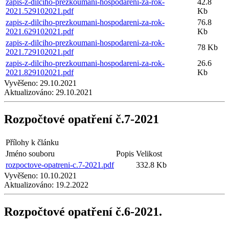
zapis-z-dilciho-prezkoumani-hospodareni-za-rok-
42.8
2021.529102021.pdf
Kb
zapis-z-dilciho-prezkoumani-hospodareni-za-rok-
76.8
2021.629102021.pdf
Kb
zapis-z-dilciho-prezkoumani-hospodareni-za-rok-
78 Kb
2021.729102021.pdf
zapis-z-dilciho-prezkoumani-hospodareni-za-rok-
26.6
2021.829102021.pdf
Kb
Vyvěšeno:
29.10.2021
Aktualizováno:
29.10.2021
Rozpočtové opatření č.7-2021
Přílohy k článku
Jméno souboru
Popis
Velikost
rozpoctove-opatreni-c.7-2021.pdf
332.8 Kb
Vyvěšeno:
10.10.2021
Aktualizováno:
19.2.2022
Rozpočtové opatření č.6-2021.