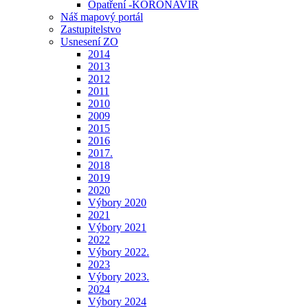
Opatření -KORONAVIR
Náš mapový portál
Zastupitelstvo
Usnesení ZO
2014
2013
2012
2011
2010
2009
2015
2016
2017.
2018
2019
2020
Výbory 2020
2021
Výbory 2021
2022
Výbory 2022.
2023
Výbory 2023.
2024
Výbory 2024