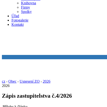
Knihovna
Firmy
Spolky
Úřad
Fotogalerie
Kontakt
cz
-
Obec
-
Usnesení ZO
-
2026
2026
Zápis zastupitelstva č.4/2026
Přílohy k článku