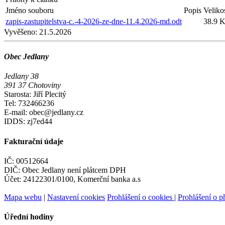
Jméno souboru
Popis
Veliko
zapis-zastupitelstva-c.-4-2026-ze-dne-11.4.2026-md.odt
38.9 
Vyvěšeno:
21.5.2026
Obec Jedlany
Jedlany 38
391 37 Chotoviny
Starosta: Jiří Plecitý
Tel: 732466236
E-mail: obec@jedlany.cz
IDDS: zj7ed44
Fakturační údaje
IČ: 00512664
DIČ: Obec Jedlany není plátcem DPH
Účet: 24122301/0100, Komerční banka a.s
Mapa webu
|
Nastavení cookies
Prohlášení o cookies
|
Prohlášení o př
Úřední hodiny