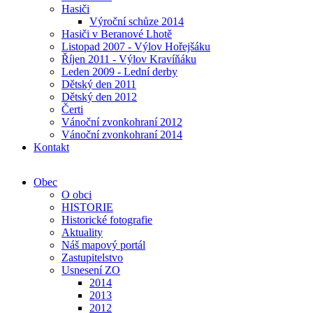
Hasiči
Výroční schůze 2014
Hasiči v Beranové Lhotě
Listopad 2007 - Výlov Hořejšáku
Říjen 2011 - Výlov Kravíňáku
Leden 2009 - Lední derby
Dětský den 2011
Dětský den 2012
Čerti
Vánoční zvonkohraní 2012
Vánoční zvonkohraní 2014
Kontakt
Obec
O obci
HISTORIE
Historické fotografie
Aktuality
Náš mapový portál
Zastupitelstvo
Usnesení ZO
2014
2013
2012