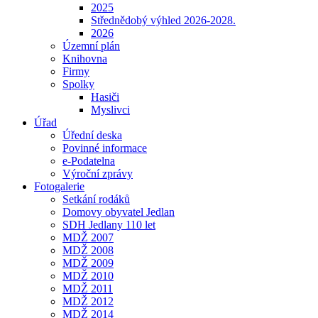
2025
Střednědobý výhled 2026-2028.
2026
Územní plán
Knihovna
Firmy
Spolky
Hasiči
Myslivci
Úřad
Úřední deska
Povinné informace
e-Podatelna
Výroční zprávy
Fotogalerie
Setkání rodáků
Domovy obyvatel Jedlan
SDH Jedlany 110 let
MDŽ 2007
MDŽ 2008
MDŽ 2009
MDŽ 2010
MDŽ 2011
MDŽ 2012
MDŽ 2014