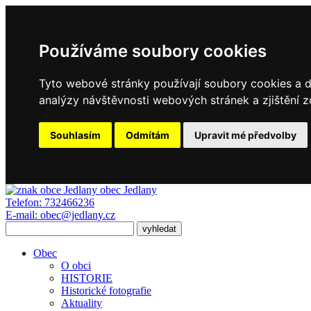
Používáme soubory cookies
Tyto webové stránky používají soubory cookies a da
analýzy návštěvnosti webových stránek a zjištění z
Souhlasím
Odmítám
Upravit mé předvolby
obec
Jedlany
Telefon:
732466236
E-mail:
obec@jedlany.cz
Obec
O obci
HISTORIE
Historické fotografie
Aktuality