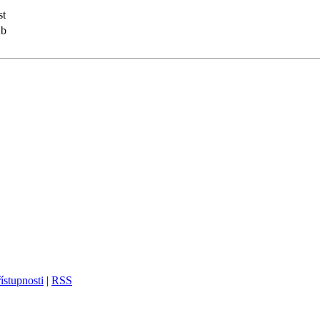
st
Kb
ístupnosti
|
RSS