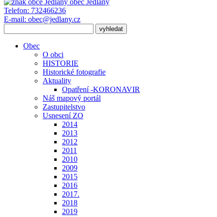
obec
Jedlany
Telefon:
732466236
E-mail:
obec@jedlany.cz
Obec
O obci
HISTORIE
Historické fotografie
Aktuality
Opatření -KORONAVIR
Náš mapový portál
Zastupitelstvo
Usnesení ZO
2014
2013
2012
2011
2010
2009
2015
2016
2017.
2018
2019