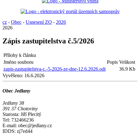
cz
-
Obec
-
Usnesení ZO
-
2026
2026
Zápis zastupitelstva č.5/2026
Přílohy k článku
Jméno souboru
Popis
Velikost
zapis-zastupitelstva-c.-5-2026-ze-dne-12.6.2026.odt
36.9 Kb
Vyvěšeno:
16.6.2026
Obec Jedlany
Jedlany 38
391 37 Chotoviny
Starosta: Jiří Plecitý
Tel: 732466236
E-mail: obec@jedlany.cz
IDDS: zj7ed44