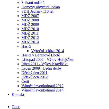
Setkání rodáků
Domovy obyvatel Jedlan
SDH Jedlany 110 let
MDŽ 2007
MDŽ 2008
MDŽ 2009
MDŽ 2010
MDŽ 2011
MDŽ 2012
MDŽ 2014
Hasiči
Výroční schůze 2014
Hasiči v Beranové Lhotě
Listopad 2007 - Výlov Hořejšáku
Říjen 2011 - Výlov Kravíňáku
Leden 2009 - Lední derby
Dětský den 2011
Dětský den 2012
Čerti
Vánoční zvonkohraní 2012
Vánoční zvonkohraní 2014
Kontakt
Obec