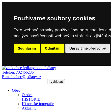
Používáme soubory cookies
Tyto webové stránky používají soubory cookies a da
analýzy návštěvnosti webových stránek a zjištění z
Souhlasím
Odmítám
Upravit mé předvolby
obec
Jedlany
Telefon:
732466236
E-mail:
obec@jedlany.cz
Obec
O obci
HISTORIE
Historické fotografie
Aktuality