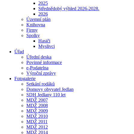
2025
Střednědobý výhled 2026-2028.
2026
Územní plán
Knihovna
Firmy
Spolky
Hasiči
Myslivci
Úřad
Úřední deska
Povinné informace
e-Podatelna
Výroční zprávy
Fotogalerie
Setkání rodáků
Domovy obyvatel Jedlan
SDH Jedlany 110 let
MDŽ 2007
MDŽ 2008
MDŽ 2009
MDŽ 2010
MDŽ 2011
MDŽ 2012
MDŽ 2014