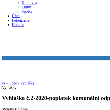
Knihovna
Firmy
Spolky
Úřad
Fotogalerie
Kontakt
cz
-
Obec
-
Vyhlášky
Vyhlášky
Vyhláška č.2-2020-poplatek komunální od
Přílohy k článku