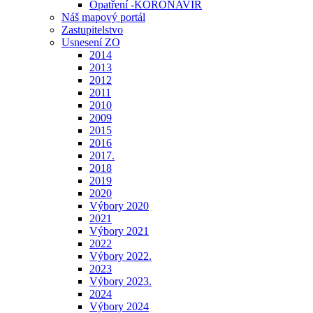
Opatření -KORONAVIR
Náš mapový portál
Zastupitelstvo
Usnesení ZO
2014
2013
2012
2011
2010
2009
2015
2016
2017.
2018
2019
2020
Výbory 2020
2021
Výbory 2021
2022
Výbory 2022.
2023
Výbory 2023.
2024
Výbory 2024