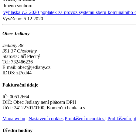
Jméno souboru
vyhlaska-c.2-2020-poplatek-za-provoz-systemu-sberu-komunalniho-
Vyvěšeno:
5.12.2020
Obec Jedlany
Jedlany 38
391 37 Chotoviny
Starosta: Jiří Plecitý
Tel: 732466236
E-mail: obec@jedlany.cz
IDDS: zj7ed44
Fakturační údaje
IČ: 00512664
DIČ: Obec Jedlany není plátcem DPH
Účet: 24122301/0100, Komerční banka a.s
Mapa webu
|
Nastavení cookies
Prohlášení o cookies
|
Prohlášení o př
Úřední hodiny