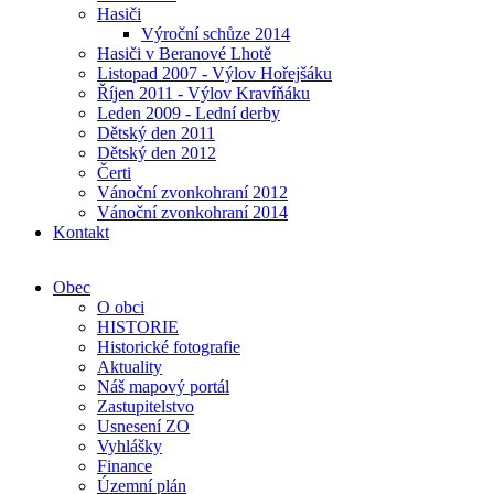
Hasiči
Výroční schůze 2014
Hasiči v Beranové Lhotě
Listopad 2007 - Výlov Hořejšáku
Říjen 2011 - Výlov Kravíňáku
Leden 2009 - Lední derby
Dětský den 2011
Dětský den 2012
Čerti
Vánoční zvonkohraní 2012
Vánoční zvonkohraní 2014
Kontakt
Obec
O obci
HISTORIE
Historické fotografie
Aktuality
Náš mapový portál
Zastupitelstvo
Usnesení ZO
Vyhlášky
Finance
Územní plán