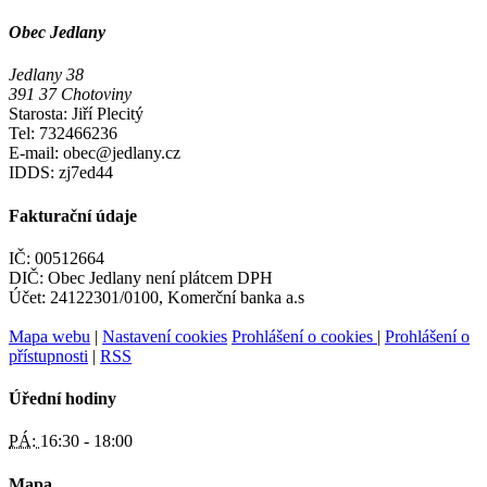
Obec Jedlany
Jedlany 38
391 37 Chotoviny
Starosta: Jiří Plecitý
Tel: 732466236
E-mail: obec@jedlany.cz
IDDS: zj7ed44
Fakturační údaje
IČ: 00512664
DIČ: Obec Jedlany není plátcem DPH
Účet: 24122301/0100, Komerční banka a.s
Mapa webu
|
Nastavení cookies
Prohlášení o cookies
|
Prohlášení o
přístupnosti
|
RSS
Úřední hodiny
PÁ:
16:30 - 18:00
Mapa