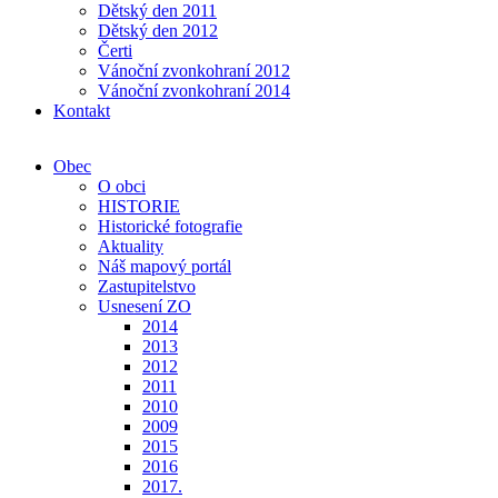
Dětský den 2011
Dětský den 2012
Čerti
Vánoční zvonkohraní 2012
Vánoční zvonkohraní 2014
Kontakt
Obec
O obci
HISTORIE
Historické fotografie
Aktuality
Náš mapový portál
Zastupitelstvo
Usnesení ZO
2014
2013
2012
2011
2010
2009
2015
2016
2017.