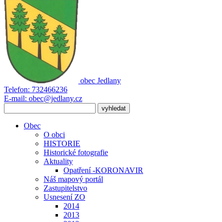
obec
Jedlany
Telefon:
732466236
E-mail:
obec@jedlany.cz
Obec
O obci
HISTORIE
Historické fotografie
Aktuality
Opatření -KORONAVIR
Náš mapový portál
Zastupitelstvo
Usnesení ZO
2014
2013