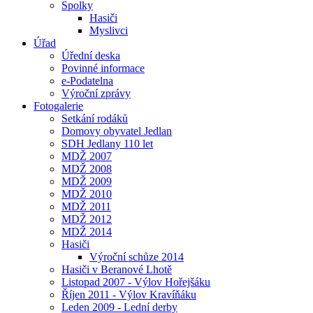
Spolky
Hasiči
Myslivci
Úřad
Úřední deska
Povinné informace
e-Podatelna
Výroční zprávy
Fotogalerie
Setkání rodáků
Domovy obyvatel Jedlan
SDH Jedlany 110 let
MDŽ 2007
MDŽ 2008
MDŽ 2009
MDŽ 2010
MDŽ 2011
MDŽ 2012
MDŽ 2014
Hasiči
Výroční schůze 2014
Hasiči v Beranové Lhotě
Listopad 2007 - Výlov Hořejšáku
Říjen 2011 - Výlov Kravíňáku
Leden 2009 - Lední derby