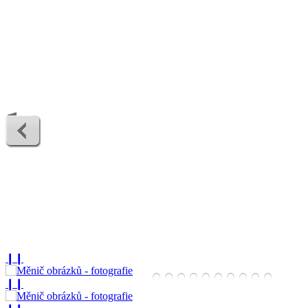
❙❙
❙❙