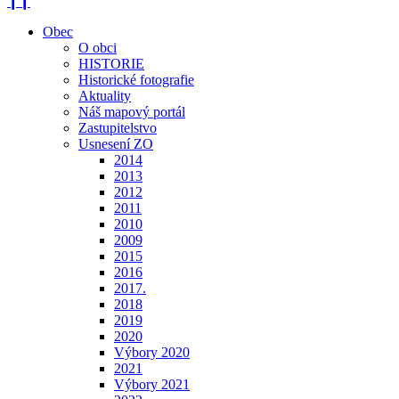
❙❙
Obec
O obci
HISTORIE
Historické fotografie
Aktuality
Náš mapový portál
Zastupitelstvo
Usnesení ZO
2014
2013
2012
2011
2010
2009
2015
2016
2017.
2018
2019
2020
Výbory 2020
2021
Výbory 2021