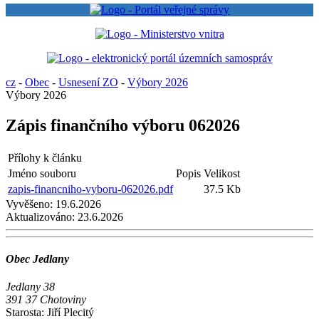
cz
-
Obec
-
Usnesení ZO
-
Výbory 2026
Výbory 2026
Zápis finančního výboru 062026
Přílohy k článku
Jméno souboru
Popis
Velikost
zapis-financniho-vyboru-062026.pdf
37.5 Kb
Vyvěšeno:
19.6.2026
Aktualizováno:
23.6.2026
Obec Jedlany
Jedlany 38
391 37 Chotoviny
Starosta: Jiří Plecitý