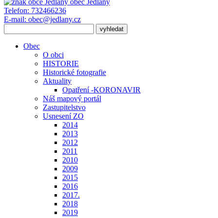
obec
Jedlany
Telefon:
732466236
E-mail:
obec@jedlany.cz
Obec
O obci
HISTORIE
Historické fotografie
Aktuality
Opatření -KORONAVIR
Náš mapový portál
Zastupitelstvo
Usnesení ZO
2014
2013
2012
2011
2010
2009
2015
2016
2017.
2018
2019