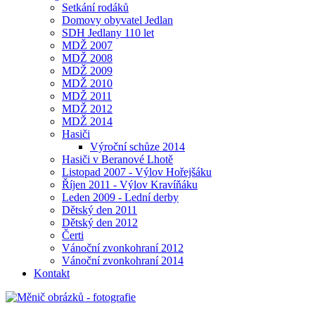
Setkání rodáků
Domovy obyvatel Jedlan
SDH Jedlany 110 let
MDŽ 2007
MDŽ 2008
MDŽ 2009
MDŽ 2010
MDŽ 2011
MDŽ 2012
MDŽ 2014
Hasiči
Výroční schůze 2014
Hasiči v Beranové Lhotě
Listopad 2007 - Výlov Hořejšáku
Říjen 2011 - Výlov Kravíňáku
Leden 2009 - Lední derby
Dětský den 2011
Dětský den 2012
Čerti
Vánoční zvonkohraní 2012
Vánoční zvonkohraní 2014
Kontakt