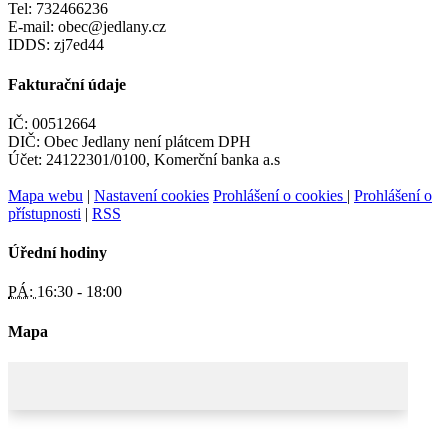
Tel: 732466236
E-mail: obec@jedlany.cz
IDDS: zj7ed44
Fakturační údaje
IČ: 00512664
DIČ: Obec Jedlany není plátcem DPH
Účet: 24122301/0100, Komerční banka a.s
Mapa webu
|
Nastavení cookies
Prohlášení o cookies
|
Prohlášení o
přístupnosti
|
RSS
Úřední hodiny
PÁ:
16:30 - 18:00
Mapa