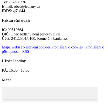
Tel: 732466236
E-mail: obec@jedlany.cz
IDDS: zj7ed44
Fakturační údaje
IČ: 00512664
DIČ: Obec Jedlany není plátcem DPH
Účet: 24122301/0100, Komerční banka a.s
Mapa webu
|
Nastavení cookies
Prohlášení o cookies
|
Prohlášení o
přístupnosti
|
RSS
Úřední hodiny
PÁ:
16:30 - 18:00
Mapa