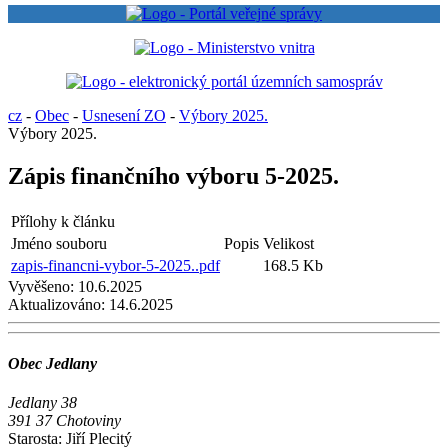
cz
-
Obec
-
Usnesení ZO
-
Výbory 2025.
Výbory 2025.
Zápis finančního výboru 5-2025.
Přílohy k článku
Jméno souboru
Popis
Velikost
zapis-financni-vybor-5-2025..pdf
168.5 Kb
Vyvěšeno:
10.6.2025
Aktualizováno:
14.6.2025
Obec Jedlany
Jedlany 38
391 37 Chotoviny
Starosta: Jiří Plecitý