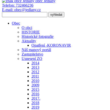
obec
Jedlany
Telefon:
732466236
E-mail:
obec@jedlany.cz
Obec
O obci
HISTORIE
Historické fotografie
Aktuality
Opatření -KORONAVIR
Náš mapový portál
Zastupitelstvo
Usnesení ZO
2014
2013
2012
2011
2010
2009
2015
2016
2017.
2018
2019