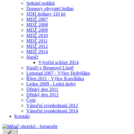
Setkání rodáků
Domovy obyvatel Jedlan
SDH Jedlany 110 let
MDŽ 2007
MDŽ 2008
MDŽ 2009
MDŽ 2010
MDŽ 2011
MDŽ 2012
MDŽ 2014
Hasiči
Výroční schůze 2014
Hasiči v Beranové Lhotě
Listopad 2007 - Výlov Hořejšáku
Říjen 2011 - Výlov Kravíňáku
Leden 2009 - Lední derby
Dětský den 2011
Dětský den 2012
Čerti
Vánoční zvonkohraní 2012
Vánoční zvonkohraní 2014
Kontakt
❙❙