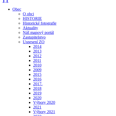
❙❙
Obec
O obci
HISTORIE
Historické fotografie
Aktuality
Náš mapový portál
Zastupitelstvo
Usnesení ZO
2014
2013
2012
2011
2010
2009
2015
2016
2017.
2018
2019
2020
Výbory 2020
2021
Výbory 2021