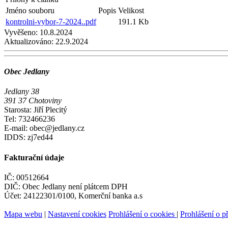
Jméno souboru
Popis
Velikost
kontrolni-vybor-7-2024..pdf
191.1 Kb
Vyvěšeno:
10.8.2024
Aktualizováno:
22.9.2024
Obec Jedlany
Jedlany 38
391 37 Chotoviny
Starosta: Jiří Plecitý
Tel: 732466236
E-mail: obec@jedlany.cz
IDDS: zj7ed44
Fakturační údaje
IČ: 00512664
DIČ: Obec Jedlany není plátcem DPH
Účet: 24122301/0100, Komerční banka a.s
Mapa webu
|
Nastavení cookies
Prohlášení o cookies
|
Prohlášení o př