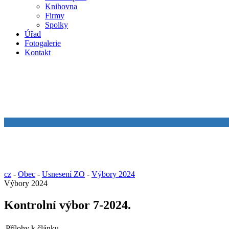
Knihovna
Firmy
Spolky
Úřad
Fotogalerie
Kontakt
cz
-
Obec
-
Usnesení ZO
-
Výbory 2024
Výbory 2024
Kontrolní výbor 7-2024.
Přílohy k článku