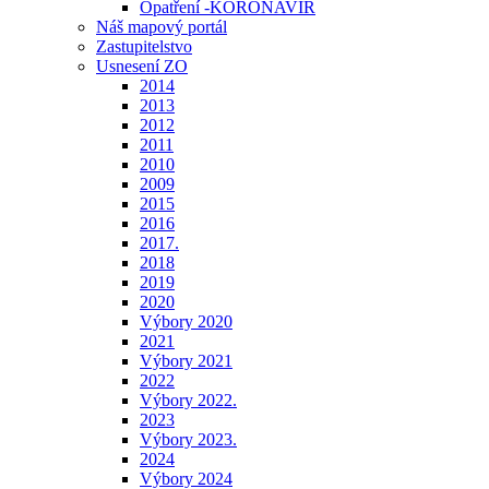
Opatření -KORONAVIR
Náš mapový portál
Zastupitelstvo
Usnesení ZO
2014
2013
2012
2011
2010
2009
2015
2016
2017.
2018
2019
2020
Výbory 2020
2021
Výbory 2021
2022
Výbory 2022.
2023
Výbory 2023.
2024
Výbory 2024