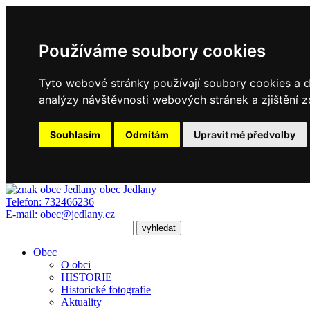
Používáme soubory cookies
Tyto webové stránky používají soubory cookies a da
analýzy návštěvnosti webových stránek a zjištění z
Souhlasím
Odmítám
Upravit mé předvolby
obec
Jedlany
Telefon:
732466236
E-mail:
obec@jedlany.cz
Obec
O obci
HISTORIE
Historické fotografie
Aktuality