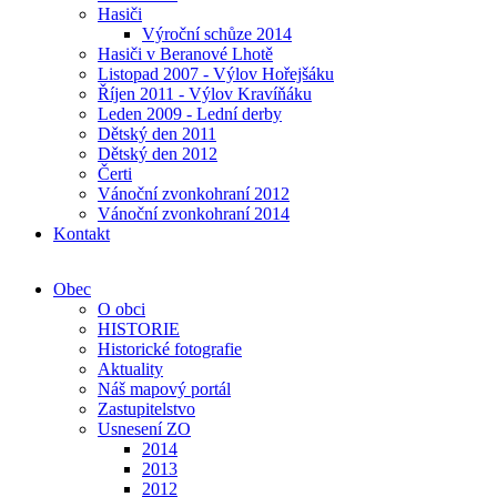
Hasiči
Výroční schůze 2014
Hasiči v Beranové Lhotě
Listopad 2007 - Výlov Hořejšáku
Říjen 2011 - Výlov Kravíňáku
Leden 2009 - Lední derby
Dětský den 2011
Dětský den 2012
Čerti
Vánoční zvonkohraní 2012
Vánoční zvonkohraní 2014
Kontakt
Obec
O obci
HISTORIE
Historické fotografie
Aktuality
Náš mapový portál
Zastupitelstvo
Usnesení ZO
2014
2013
2012