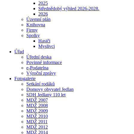
2025
Střednědobý výhled 2026-2028.
2026
Územní plán
Knihovna
Firmy
Spolky
Hasiči
Myslivci
Úřad
Úřední deska
Povinné informace
e-Podatelna
Výroční zprávy
Fotogalerie
Setkání rodáků
Domovy obyvatel Jedlan
SDH Jedlany 110 let
MDŽ 2007
MDŽ 2008
MDŽ 2009
MDŽ 2010
MDŽ 2011
MDŽ 2012
MDŽ 2014