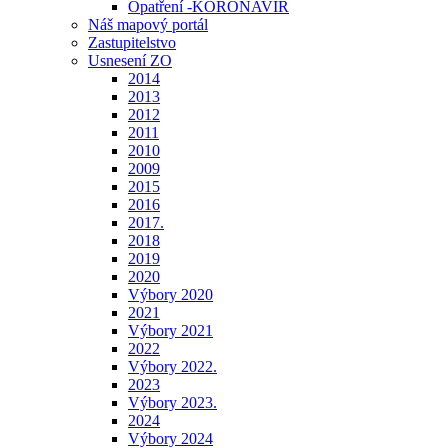
Opatření -KORONAVIR
Náš mapový portál
Zastupitelstvo
Usnesení ZO
2014
2013
2012
2011
2010
2009
2015
2016
2017.
2018
2019
2020
Výbory 2020
2021
Výbory 2021
2022
Výbory 2022.
2023
Výbory 2023.
2024
Výbory 2024