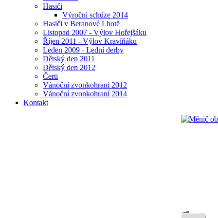
Hasiči
Výroční schůze 2014
Hasiči v Beranové Lhotě
Listopad 2007 - Výlov Hořejšáku
Říjen 2011 - Výlov Kravíňáku
Leden 2009 - Lední derby
Dětský den 2011
Dětský den 2012
Čerti
Vánoční zvonkohraní 2012
Vánoční zvonkohraní 2014
Kontakt