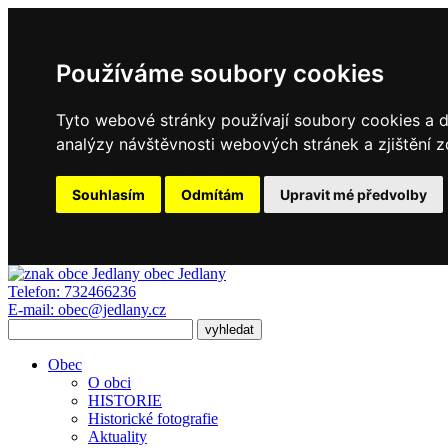
Používáme soubory cookies
Tyto webové stránky používají soubory cookies a da
analýzy návštěvnosti webových stránek a zjištění z
Souhlasím
Odmítám
Upravit mé předvolby
obec
Jedlany
Telefon:
732466236
E-mail:
obec@jedlany.cz
Obec
O obci
HISTORIE
Historické fotografie
Aktuality