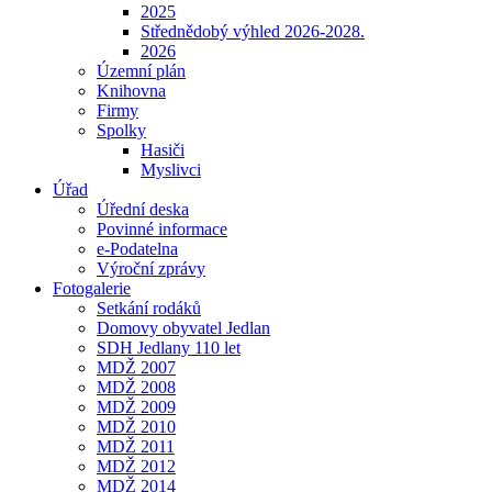
2025
Střednědobý výhled 2026-2028.
2026
Územní plán
Knihovna
Firmy
Spolky
Hasiči
Myslivci
Úřad
Úřední deska
Povinné informace
e-Podatelna
Výroční zprávy
Fotogalerie
Setkání rodáků
Domovy obyvatel Jedlan
SDH Jedlany 110 let
MDŽ 2007
MDŽ 2008
MDŽ 2009
MDŽ 2010
MDŽ 2011
MDŽ 2012
MDŽ 2014