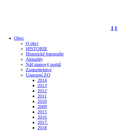
❙❙
Obec
O obci
HISTORIE
Historické fotografie
Aktuality
Náš mapový portál
Zastupitelstvo
Usnesení ZO
2014
2013
2012
2011
2010
2009
2015
2016
2017.
2018