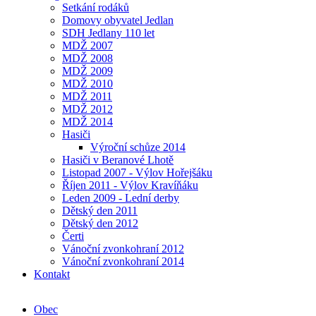
Setkání rodáků
Domovy obyvatel Jedlan
SDH Jedlany 110 let
MDŽ 2007
MDŽ 2008
MDŽ 2009
MDŽ 2010
MDŽ 2011
MDŽ 2012
MDŽ 2014
Hasiči
Výroční schůze 2014
Hasiči v Beranové Lhotě
Listopad 2007 - Výlov Hořejšáku
Říjen 2011 - Výlov Kravíňáku
Leden 2009 - Lední derby
Dětský den 2011
Dětský den 2012
Čerti
Vánoční zvonkohraní 2012
Vánoční zvonkohraní 2014
Kontakt
Obec