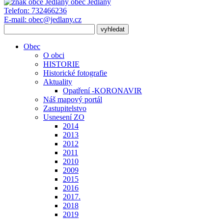
obec
Jedlany
Telefon:
732466236
E-mail:
obec@jedlany.cz
Obec
O obci
HISTORIE
Historické fotografie
Aktuality
Opatření -KORONAVIR
Náš mapový portál
Zastupitelstvo
Usnesení ZO
2014
2013
2012
2011
2010
2009
2015
2016
2017.
2018
2019