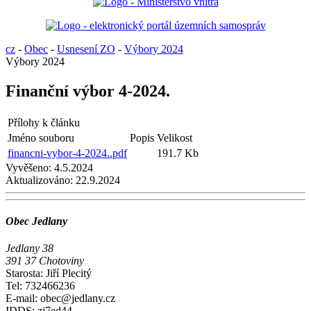
cz
-
Obec
-
Usnesení ZO
-
Výbory 2024
Výbory 2024
Finanční výbor 4-2024.
Přílohy k článku
Jméno souboru
Popis
Velikost
financni-vybor-4-2024..pdf
191.7 Kb
Vyvěšeno:
4.5.2024
Aktualizováno:
22.9.2024
Obec Jedlany
Jedlany 38
391 37 Chotoviny
Starosta: Jiří Plecitý
Tel: 732466236
E-mail: obec@jedlany.cz
IDDS: zj7ed44