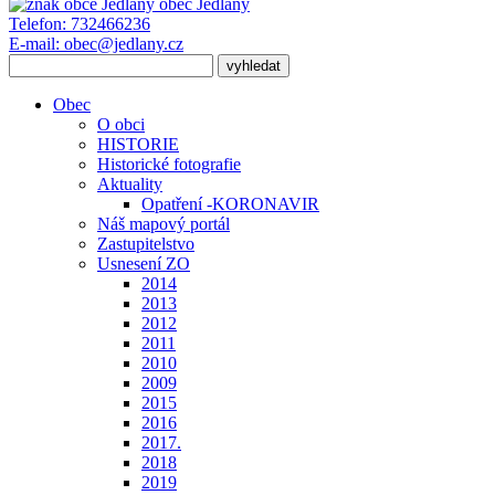
obec
Jedlany
Telefon:
732466236
E-mail:
obec@jedlany.cz
Obec
O obci
HISTORIE
Historické fotografie
Aktuality
Opatření -KORONAVIR
Náš mapový portál
Zastupitelstvo
Usnesení ZO
2014
2013
2012
2011
2010
2009
2015
2016
2017.
2018
2019