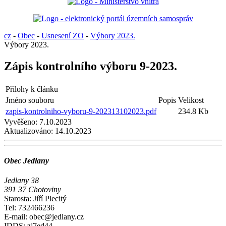
cz
-
Obec
-
Usnesení ZO
-
Výbory 2023.
Výbory 2023.
Zápis kontrolního výboru 9-2023.
Přílohy k článku
Jméno souboru
Popis
Velikost
zapis-kontrolniho-vyboru-9-202313102023.pdf
234.8 Kb
Vyvěšeno:
7.10.2023
Aktualizováno:
14.10.2023
Obec Jedlany
Jedlany 38
391 37 Chotoviny
Starosta: Jiří Plecitý
Tel: 732466236
E-mail: obec@jedlany.cz
IDDS: zj7ed44