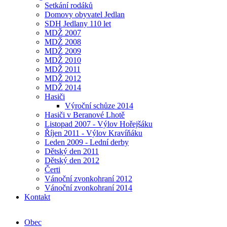
Setkání rodáků
Domovy obyvatel Jedlan
SDH Jedlany 110 let
MDŽ 2007
MDŽ 2008
MDŽ 2009
MDŽ 2010
MDŽ 2011
MDŽ 2012
MDŽ 2014
Hasiči
Výroční schůze 2014
Hasiči v Beranové Lhotě
Listopad 2007 - Výlov Hořejšáku
Říjen 2011 - Výlov Kravíňáku
Leden 2009 - Lední derby
Dětský den 2011
Dětský den 2012
Čerti
Vánoční zvonkohraní 2012
Vánoční zvonkohraní 2014
Kontakt
Obec