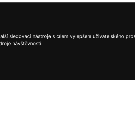
lší sledovací nástroje s cílem vylepšení uživatelského pr
droje návštěvnosti.