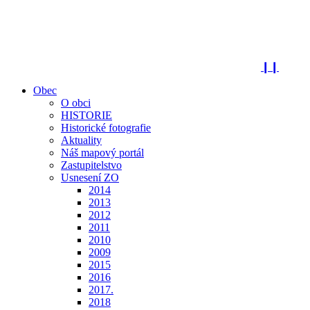
❙❙
Obec
O obci
HISTORIE
Historické fotografie
Aktuality
Náš mapový portál
Zastupitelstvo
Usnesení ZO
2014
2013
2012
2011
2010
2009
2015
2016
2017.
2018