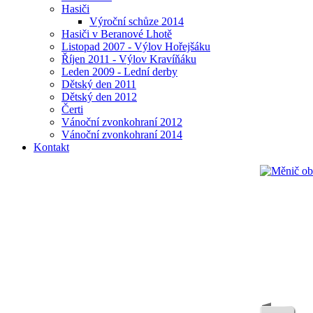
Hasiči
Výroční schůze 2014
Hasiči v Beranové Lhotě
Listopad 2007 - Výlov Hořejšáku
Říjen 2011 - Výlov Kravíňáku
Leden 2009 - Lední derby
Dětský den 2011
Dětský den 2012
Čerti
Vánoční zvonkohraní 2012
Vánoční zvonkohraní 2014
Kontakt