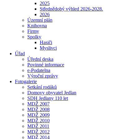
2025
Střednědobý výhled 2026-2028.
2026
Územní plán
Knihovna
Firmy
Spolky
Hasiči
Myslivci
Úřad
Úřední deska
Povinné informace
e-Podatelna
Výroční zprávy
Fotogalerie
Setkání rodáků
Domovy obyvatel Jedlan
SDH Jedlany 110 let
MDŽ 2007
MDŽ 2008
MDŽ 2009
MDŽ 2010
MDŽ 2011
MDŽ 2012
MDŽ 2014