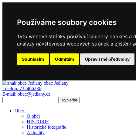
Používáme soubory cookies
Tyto webové stránky používají soubory cookies a da
analýzy návštěvnosti webových stránek a zjištění z
Souhlasím
Odmítám
Upravit mé předvolby
obec
Jedlany
Telefon:
732466236
E-mail:
obec@jedlany.cz
Obec
O obci
HISTORIE
Historické fotografie
Aktuality