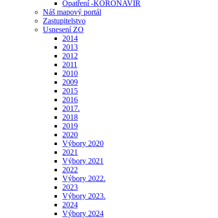
Opatření -KORONAVIR
Náš mapový portál
Zastupitelstvo
Usnesení ZO
2014
2013
2012
2011
2010
2009
2015
2016
2017.
2018
2019
2020
Výbory 2020
2021
Výbory 2021
2022
Výbory 2022.
2023
Výbory 2023.
2024
Výbory 2024