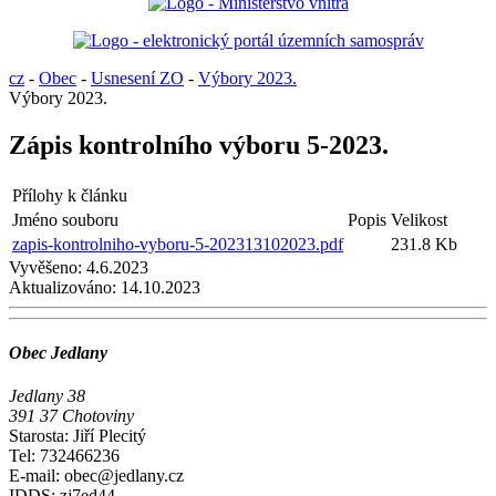
cz
-
Obec
-
Usnesení ZO
-
Výbory 2023.
Výbory 2023.
Zápis kontrolního výboru 5-2023.
Přílohy k článku
Jméno souboru
Popis
Velikost
zapis-kontrolniho-vyboru-5-202313102023.pdf
231.8 Kb
Vyvěšeno:
4.6.2023
Aktualizováno:
14.10.2023
Obec Jedlany
Jedlany 38
391 37 Chotoviny
Starosta: Jiří Plecitý
Tel: 732466236
E-mail: obec@jedlany.cz
IDDS: zj7ed44