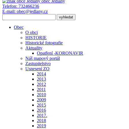
obec
Jedlany
Telefon:
732466236
E-mail:
obec@jedlany.cz
Obec
O obci
HISTORIE
Historické fotografie
Aktuality
Opatření -KORONAVIR
Náš mapový portál
Zastupitelstvo
Usnesení ZO
2014
2013
2012
2011
2010
2009
2015
2016
2017.
2018
2019