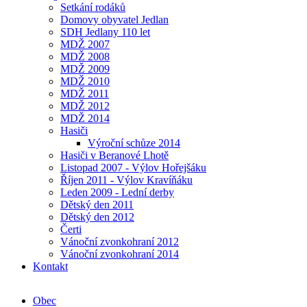
Setkání rodáků
Domovy obyvatel Jedlan
SDH Jedlany 110 let
MDŽ 2007
MDŽ 2008
MDŽ 2009
MDŽ 2010
MDŽ 2011
MDŽ 2012
MDŽ 2014
Hasiči
Výroční schůze 2014
Hasiči v Beranové Lhotě
Listopad 2007 - Výlov Hořejšáku
Říjen 2011 - Výlov Kravíňáku
Leden 2009 - Lední derby
Dětský den 2011
Dětský den 2012
Čerti
Vánoční zvonkohraní 2012
Vánoční zvonkohraní 2014
Kontakt
Obec