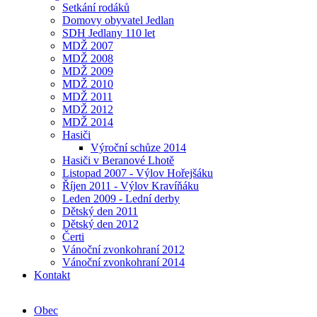
Setkání rodáků
Domovy obyvatel Jedlan
SDH Jedlany 110 let
MDŽ 2007
MDŽ 2008
MDŽ 2009
MDŽ 2010
MDŽ 2011
MDŽ 2012
MDŽ 2014
Hasiči
Výroční schůze 2014
Hasiči v Beranové Lhotě
Listopad 2007 - Výlov Hořejšáku
Říjen 2011 - Výlov Kravíňáku
Leden 2009 - Lední derby
Dětský den 2011
Dětský den 2012
Čerti
Vánoční zvonkohraní 2012
Vánoční zvonkohraní 2014
Kontakt
Obec