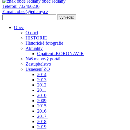
obec
Jedlany
Telefon:
732466236
E-mail:
obec@jedlany.cz
Obec
O obci
HISTORIE
Historické fotografie
Aktuality
Opatření -KORONAVIR
Náš mapový portál
Zastupitelstvo
Usnesení ZO
2014
2013
2012
2011
2010
2009
2015
2016
2017.
2018
2019