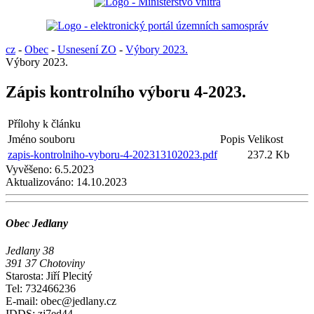
cz
-
Obec
-
Usnesení ZO
-
Výbory 2023.
Výbory 2023.
Zápis kontrolního výboru 4-2023.
Přílohy k článku
Jméno souboru
Popis
Velikost
zapis-kontrolniho-vyboru-4-202313102023.pdf
237.2 Kb
Vyvěšeno:
6.5.2023
Aktualizováno:
14.10.2023
Obec Jedlany
Jedlany 38
391 37 Chotoviny
Starosta: Jiří Plecitý
Tel: 732466236
E-mail: obec@jedlany.cz
IDDS: zj7ed44