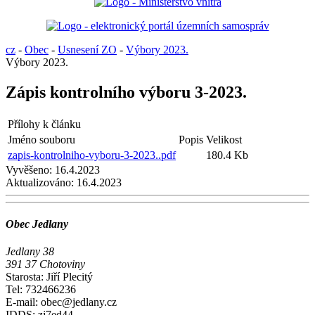
cz
-
Obec
-
Usnesení ZO
-
Výbory 2023.
Výbory 2023.
Zápis kontrolního výboru 3-2023.
Přílohy k článku
Jméno souboru
Popis
Velikost
zapis-kontrolniho-vyboru-3-2023..pdf
180.4 Kb
Vyvěšeno:
16.4.2023
Aktualizováno:
16.4.2023
Obec Jedlany
Jedlany 38
391 37 Chotoviny
Starosta: Jiří Plecitý
Tel: 732466236
E-mail: obec@jedlany.cz
IDDS: zj7ed44