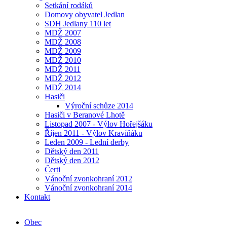
Setkání rodáků
Domovy obyvatel Jedlan
SDH Jedlany 110 let
MDŽ 2007
MDŽ 2008
MDŽ 2009
MDŽ 2010
MDŽ 2011
MDŽ 2012
MDŽ 2014
Hasiči
Výroční schůze 2014
Hasiči v Beranové Lhotě
Listopad 2007 - Výlov Hořejšáku
Říjen 2011 - Výlov Kravíňáku
Leden 2009 - Lední derby
Dětský den 2011
Dětský den 2012
Čerti
Vánoční zvonkohraní 2012
Vánoční zvonkohraní 2014
Kontakt
Obec