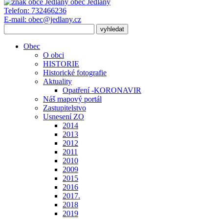
obec
Jedlany
Telefon:
732466236
E-mail:
obec@jedlany.cz
Obec
O obci
HISTORIE
Historické fotografie
Aktuality
Opatření -KORONAVIR
Náš mapový portál
Zastupitelstvo
Usnesení ZO
2014
2013
2012
2011
2010
2009
2015
2016
2017.
2018
2019