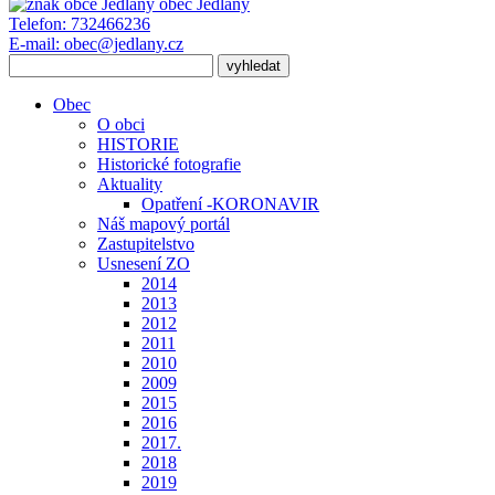
obec
Jedlany
Telefon:
732466236
E-mail:
obec@jedlany.cz
Obec
O obci
HISTORIE
Historické fotografie
Aktuality
Opatření -KORONAVIR
Náš mapový portál
Zastupitelstvo
Usnesení ZO
2014
2013
2012
2011
2010
2009
2015
2016
2017.
2018
2019