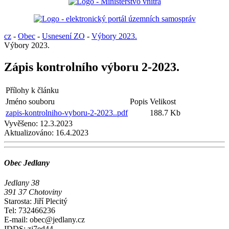
cz
-
Obec
-
Usnesení ZO
-
Výbory 2023.
Výbory 2023.
Zápis kontrolního výboru 2-2023.
Přílohy k článku
Jméno souboru
Popis
Velikost
zapis-kontrolniho-vyboru-2-2023..pdf
188.7 Kb
Vyvěšeno:
12.3.2023
Aktualizováno:
16.4.2023
Obec Jedlany
Jedlany 38
391 37 Chotoviny
Starosta: Jiří Plecitý
Tel: 732466236
E-mail: obec@jedlany.cz
IDDS: zj7ed44