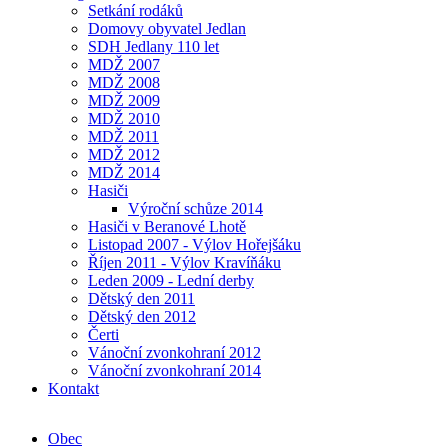
Setkání rodáků
Domovy obyvatel Jedlan
SDH Jedlany 110 let
MDŽ 2007
MDŽ 2008
MDŽ 2009
MDŽ 2010
MDŽ 2011
MDŽ 2012
MDŽ 2014
Hasiči
Výroční schůze 2014
Hasiči v Beranové Lhotě
Listopad 2007 - Výlov Hořejšáku
Říjen 2011 - Výlov Kravíňáku
Leden 2009 - Lední derby
Dětský den 2011
Dětský den 2012
Čerti
Vánoční zvonkohraní 2012
Vánoční zvonkohraní 2014
Kontakt
Obec