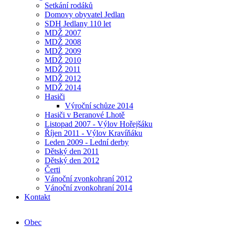
Setkání rodáků
Domovy obyvatel Jedlan
SDH Jedlany 110 let
MDŽ 2007
MDŽ 2008
MDŽ 2009
MDŽ 2010
MDŽ 2011
MDŽ 2012
MDŽ 2014
Hasiči
Výroční schůze 2014
Hasiči v Beranové Lhotě
Listopad 2007 - Výlov Hořejšáku
Říjen 2011 - Výlov Kravíňáku
Leden 2009 - Lední derby
Dětský den 2011
Dětský den 2012
Čerti
Vánoční zvonkohraní 2012
Vánoční zvonkohraní 2014
Kontakt
Obec