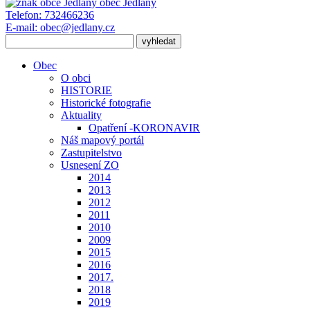
obec
Jedlany
Telefon:
732466236
E-mail:
obec@jedlany.cz
Obec
O obci
HISTORIE
Historické fotografie
Aktuality
Opatření -KORONAVIR
Náš mapový portál
Zastupitelstvo
Usnesení ZO
2014
2013
2012
2011
2010
2009
2015
2016
2017.
2018
2019