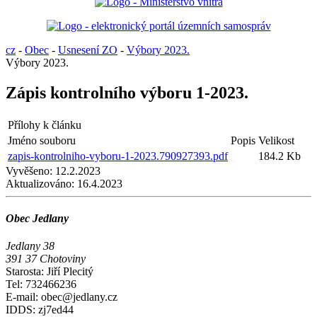
cz
-
Obec
-
Usnesení ZO
-
Výbory 2023.
Výbory 2023.
Zápis kontrolního výboru 1-2023.
Přílohy k článku
Jméno souboru
Popis
Velikost
zapis-kontrolniho-vyboru-1-2023.790927393.pdf
184.2 Kb
Vyvěšeno:
12.2.2023
Aktualizováno:
16.4.2023
Obec Jedlany
Jedlany 38
391 37 Chotoviny
Starosta: Jiří Plecitý
Tel: 732466236
E-mail: obec@jedlany.cz
IDDS: zj7ed44