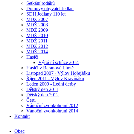
Setkání rodáků
Domovy obyvatel Jedlan
SDH Jedlany 110 let
MDŽ 2007
MDŽ 2008
MDŽ 2009
MDŽ 2010
MDŽ 2011
MDŽ 2012
MDŽ 2014
Hasiči
Výroční schůze 2014
Hasiči v Beranové Lhotě
Listopad 2007 - Výlov Hořejšáku
Říjen 2011 - Výlov Kravíňáku
Leden 2009 - Lední derby
Dětský den 2011
Dětský den 2012
Čerti
Vánoční zvonkohraní 2012
Vánoční zvonkohraní 2014
Kontakt
Obec