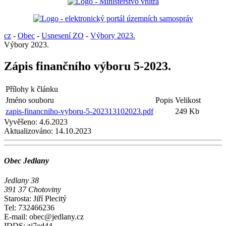
cz
-
Obec
-
Usnesení ZO
-
Výbory 2023.
Výbory 2023.
Zápis finančního výboru 5-2023.
Přílohy k článku
Jméno souboru
Popis
Velikost
zapis-financniho-vyboru-5-202313102023.pdf
249 Kb
Vyvěšeno:
4.6.2023
Aktualizováno:
14.10.2023
Obec Jedlany
Jedlany 38
391 37 Chotoviny
Starosta: Jiří Plecitý
Tel: 732466236
E-mail: obec@jedlany.cz
IDDS: zj7ed44