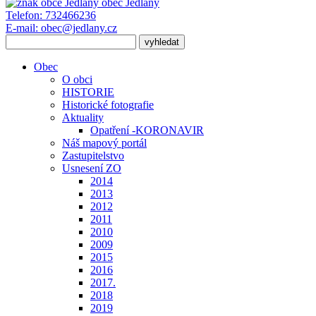
obec
Jedlany
Telefon:
732466236
E-mail:
obec@jedlany.cz
Obec
O obci
HISTORIE
Historické fotografie
Aktuality
Opatření -KORONAVIR
Náš mapový portál
Zastupitelstvo
Usnesení ZO
2014
2013
2012
2011
2010
2009
2015
2016
2017.
2018
2019