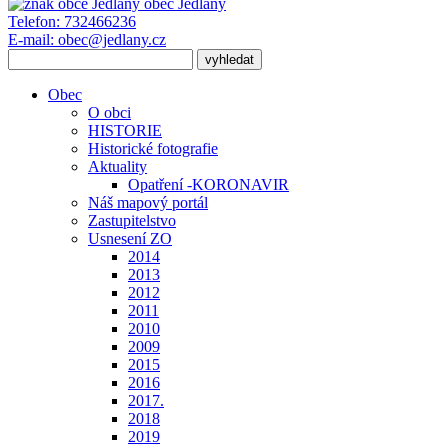
obec
Jedlany
Telefon:
732466236
E-mail:
obec@jedlany.cz
Obec
O obci
HISTORIE
Historické fotografie
Aktuality
Opatření -KORONAVIR
Náš mapový portál
Zastupitelstvo
Usnesení ZO
2014
2013
2012
2011
2010
2009
2015
2016
2017.
2018
2019