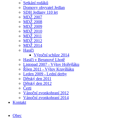
Setkání rodáků
Domovy obyvatel Jedlan
SDH Jedlany 110 let
MDŽ 2007
MDŽ 2008
MDŽ 2009
MDŽ 2010
MDŽ 2011
MDŽ 2012
MDŽ 2014
Hasiči
Výroční schůze 2014
Hasiči v Beranové Lhotě
Listopad 2007 - Výlov Hořejšáku
Říjen 2011 - Výlov Kravíňáku
Leden 2009 - Lední derby
Dětský den 2011
Dětský den 2012
Čerti
Vánoční zvonkohraní 2012
Vánoční zvonkohraní 2014
Kontakt
Obec