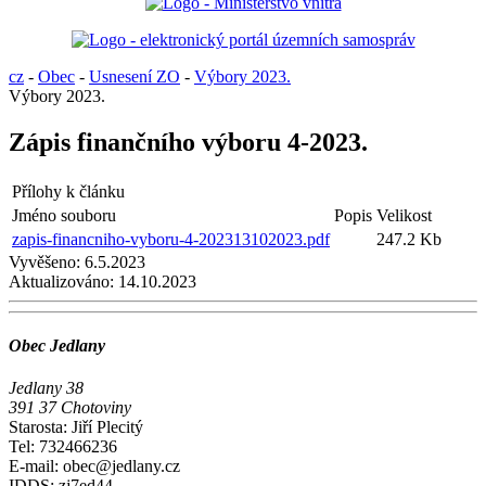
cz
-
Obec
-
Usnesení ZO
-
Výbory 2023.
Výbory 2023.
Zápis finančního výboru 4-2023.
Přílohy k článku
Jméno souboru
Popis
Velikost
zapis-financniho-vyboru-4-202313102023.pdf
247.2 Kb
Vyvěšeno:
6.5.2023
Aktualizováno:
14.10.2023
Obec Jedlany
Jedlany 38
391 37 Chotoviny
Starosta: Jiří Plecitý
Tel: 732466236
E-mail: obec@jedlany.cz
IDDS: zj7ed44