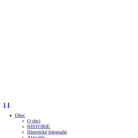
❙❙
Obec
O obci
HISTORIE
Historické fotografie
Aktuality