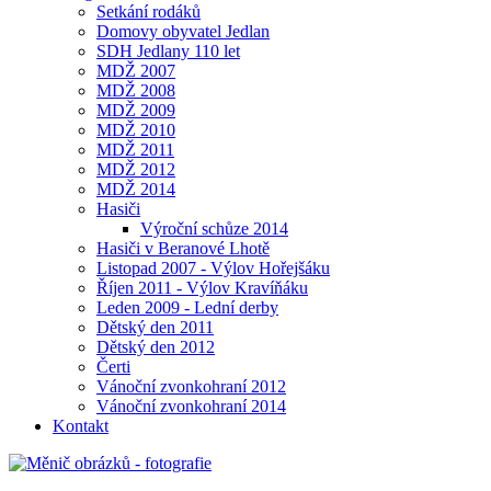
Setkání rodáků
Domovy obyvatel Jedlan
SDH Jedlany 110 let
MDŽ 2007
MDŽ 2008
MDŽ 2009
MDŽ 2010
MDŽ 2011
MDŽ 2012
MDŽ 2014
Hasiči
Výroční schůze 2014
Hasiči v Beranové Lhotě
Listopad 2007 - Výlov Hořejšáku
Říjen 2011 - Výlov Kravíňáku
Leden 2009 - Lední derby
Dětský den 2011
Dětský den 2012
Čerti
Vánoční zvonkohraní 2012
Vánoční zvonkohraní 2014
Kontakt