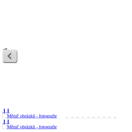
❙❙
❙❙