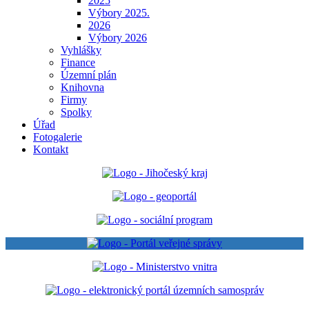
2025
Výbory 2025.
2026
Výbory 2026
Vyhlášky
Finance
Územní plán
Knihovna
Firmy
Spolky
Úřad
Fotogalerie
Kontakt