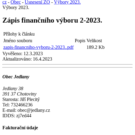
cz
-
Obec
-
Usnesení ZO
-
Výbory 2023.
Výbory 2023.
Zápis finančního výboru 2-2023.
Přílohy k článku
Jméno souboru
Popis
Velikost
zapis-financniho-vyboru-2-2023..pdf
189.2 Kb
Vyvěšeno:
12.3.2023
Aktualizováno:
16.4.2023
Obec Jedlany
Jedlany 38
391 37 Chotoviny
Starosta: Jiří Plecitý
Tel: 732466236
E-mail: obec@jedlany.cz
IDDS: zj7ed44
Fakturační údaje