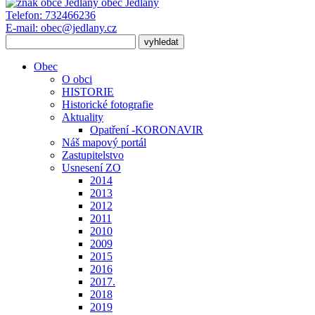
obec
Jedlany
Telefon:
732466236
E-mail:
obec@jedlany.cz
Obec
O obci
HISTORIE
Historické fotografie
Aktuality
Opatření -KORONAVIR
Náš mapový portál
Zastupitelstvo
Usnesení ZO
2014
2013
2012
2011
2010
2009
2015
2016
2017.
2018
2019