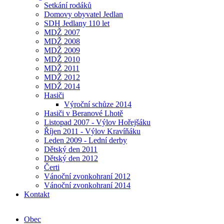
Setkání rodáků
Domovy obyvatel Jedlan
SDH Jedlany 110 let
MDŽ 2007
MDŽ 2008
MDŽ 2009
MDŽ 2010
MDŽ 2011
MDŽ 2012
MDŽ 2014
Hasiči
Výroční schůze 2014
Hasiči v Beranové Lhotě
Listopad 2007 - Výlov Hořejšáku
Říjen 2011 - Výlov Kravíňáku
Leden 2009 - Lední derby
Dětský den 2011
Dětský den 2012
Čerti
Vánoční zvonkohraní 2012
Vánoční zvonkohraní 2014
Kontakt
Obec