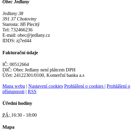
Obec Jedlany
Jedlany 38
391 37 Chotoviny
Starosta: Jiří Plecitý
Tel: 732466236
E-mail: obec@jedlany.cz
IDDS: zj7ed44
Fakturační údaje
IČ: 00512664
DIČ: Obec Jedlany není plátcem DPH
Účet: 24122301/0100, Komerční banka a.s
Mapa webu
|
Nastavení cookies
Prohlášení o cookies
|
Prohlášení o
přístupnosti
|
RSS
Úřední hodiny
PÁ:
16:30 - 18:00
Mapa