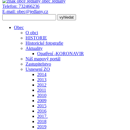
obec
Jedlany
Telefon:
732466236
E-mail:
obec@jedlany.cz
Obec
O obci
HISTORIE
Historické fotografie
Aktuality
Opatření -KORONAVIR
Náš mapový portál
Zastupitelstvo
Usnesení ZO
2014
2013
2012
2011
2010
2009
2015
2016
2017.
2018
2019