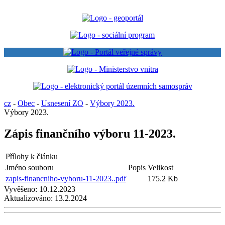
cz
-
Obec
-
Usnesení ZO
-
Výbory 2023.
Výbory 2023.
Zápis finančního výboru 11-2023.
Přílohy k článku
Jméno souboru
Popis
Velikost
zapis-financniho-vyboru-11-2023..pdf
175.2 Kb
Vyvěšeno:
10.12.2023
Aktualizováno:
13.2.2024