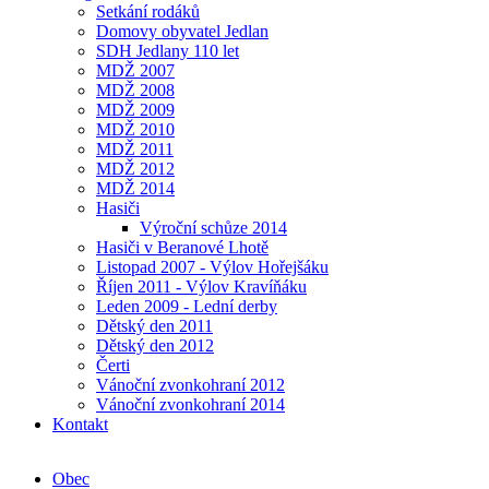
Setkání rodáků
Domovy obyvatel Jedlan
SDH Jedlany 110 let
MDŽ 2007
MDŽ 2008
MDŽ 2009
MDŽ 2010
MDŽ 2011
MDŽ 2012
MDŽ 2014
Hasiči
Výroční schůze 2014
Hasiči v Beranové Lhotě
Listopad 2007 - Výlov Hořejšáku
Říjen 2011 - Výlov Kravíňáku
Leden 2009 - Lední derby
Dětský den 2011
Dětský den 2012
Čerti
Vánoční zvonkohraní 2012
Vánoční zvonkohraní 2014
Kontakt
Obec