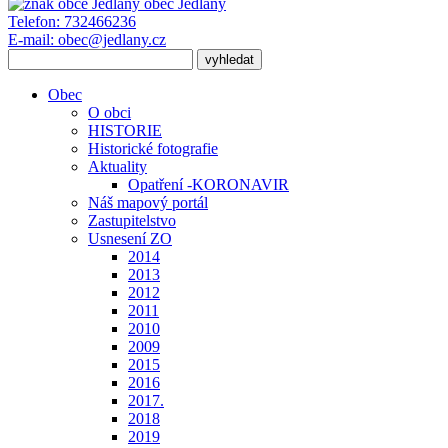
obec
Jedlany
Telefon:
732466236
E-mail:
obec@jedlany.cz
Obec
O obci
HISTORIE
Historické fotografie
Aktuality
Opatření -KORONAVIR
Náš mapový portál
Zastupitelstvo
Usnesení ZO
2014
2013
2012
2011
2010
2009
2015
2016
2017.
2018
2019