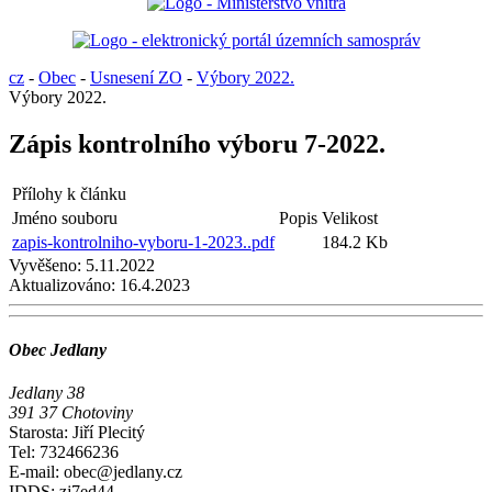
cz
-
Obec
-
Usnesení ZO
-
Výbory 2022.
Výbory 2022.
Zápis kontrolního výboru 7-2022.
Přílohy k článku
Jméno souboru
Popis
Velikost
zapis-kontrolniho-vyboru-1-2023..pdf
184.2 Kb
Vyvěšeno:
5.11.2022
Aktualizováno:
16.4.2023
Obec Jedlany
Jedlany 38
391 37 Chotoviny
Starosta: Jiří Plecitý
Tel: 732466236
E-mail: obec@jedlany.cz
IDDS: zj7ed44