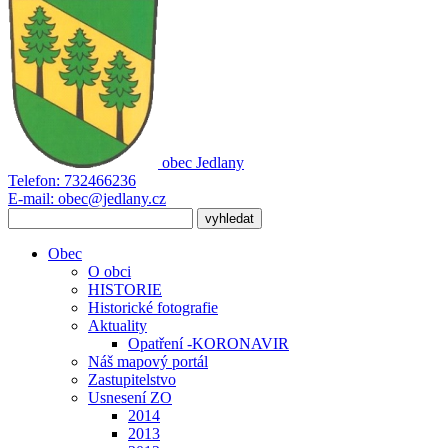
obec
Jedlany
Telefon:
732466236
E-mail:
obec@jedlany.cz
Obec
O obci
HISTORIE
Historické fotografie
Aktuality
Opatření -KORONAVIR
Náš mapový portál
Zastupitelstvo
Usnesení ZO
2014
2013