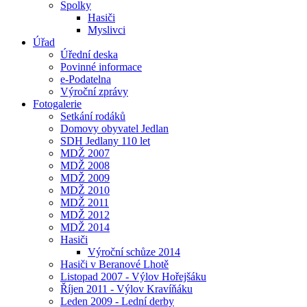
Spolky
Hasiči
Myslivci
Úřad
Úřední deska
Povinné informace
e-Podatelna
Výroční zprávy
Fotogalerie
Setkání rodáků
Domovy obyvatel Jedlan
SDH Jedlany 110 let
MDŽ 2007
MDŽ 2008
MDŽ 2009
MDŽ 2010
MDŽ 2011
MDŽ 2012
MDŽ 2014
Hasiči
Výroční schůze 2014
Hasiči v Beranové Lhotě
Listopad 2007 - Výlov Hořejšáku
Říjen 2011 - Výlov Kravíňáku
Leden 2009 - Lední derby