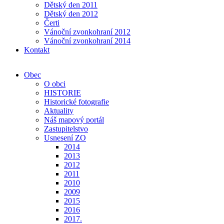
Dětský den 2011
Dětský den 2012
Čerti
Vánoční zvonkohraní 2012
Vánoční zvonkohraní 2014
Kontakt
Obec
O obci
HISTORIE
Historické fotografie
Aktuality
Náš mapový portál
Zastupitelstvo
Usnesení ZO
2014
2013
2012
2011
2010
2009
2015
2016
2017.