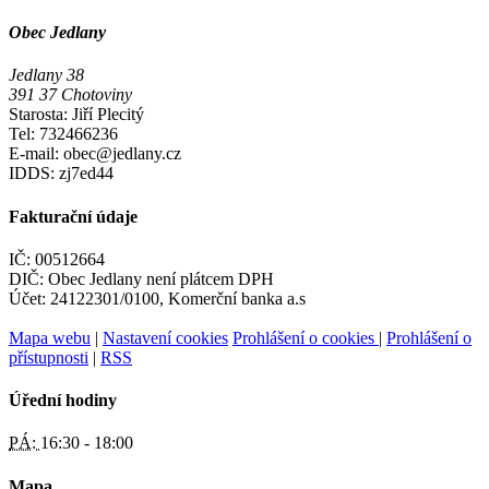
Obec Jedlany
Jedlany 38
391 37 Chotoviny
Starosta: Jiří Plecitý
Tel: 732466236
E-mail: obec@jedlany.cz
IDDS: zj7ed44
Fakturační údaje
IČ: 00512664
DIČ: Obec Jedlany není plátcem DPH
Účet: 24122301/0100, Komerční banka a.s
Mapa webu
|
Nastavení cookies
Prohlášení o cookies
|
Prohlášení o
přístupnosti
|
RSS
Úřední hodiny
PÁ:
16:30 - 18:00
Mapa